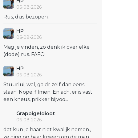
HP
06-08-2026
Rus, dus bezopen.
HP
06-08-2026
Mag je vinden, zo denk ik over elke
(dode) rus. FAFO.
HP
06-08-2026
Stuurlui, wal, ga dr zelf dan eens
staan! Nope, filmen. En ach, er is vast
een kneus, prikker bijvoo...
GrappigeIdioot
06-08-2026
dat kun je haar niet kwalijk nemen.,
ze ging op haar knieën om de man