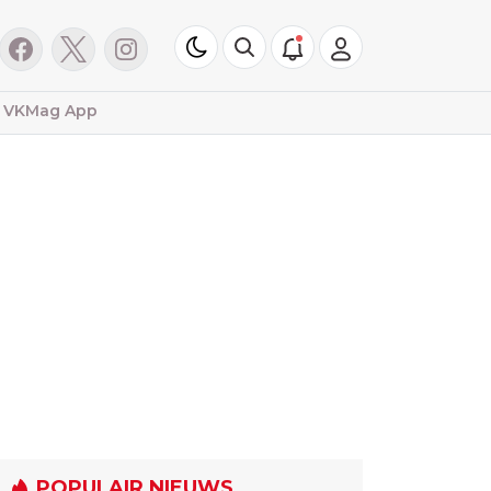
VKMag App
POPULAIR NIEUWS