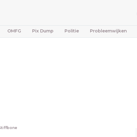
OMFG
Pix Dump
Politie
Probleemwijken
Stiffbone