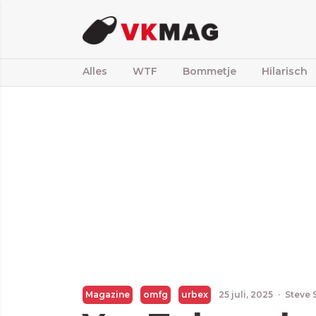
Alles
WTF
Bommetje
Hilarisch
Magazine
omfg
urbex
25 juli, 2025
·
Steve 