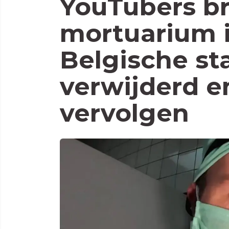
YouTubers b
mortuarium i
Belgische st
verwijderd en
vervolgen