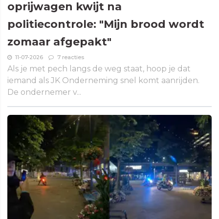
oprijwagen kwijt na
politiecontrole: "Mijn brood wordt
zomaar afgepakt"
11-07-2026
7 reacties
Als je met pech langs de weg staat, hoop je dat
iemand als JK Onderneming snel komt aanrijden.
De ondernemer v...