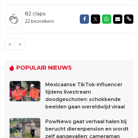
82
claps
Delen op Facebook
Delen op Twitte
Delen op W
Delen v
Del
22 bezoekers
«
»
POPULAIR NIEUWS
Mexicaanse TikTok-influencer
tijdens livestream
doodgeschoten: schokkende
beelden gaan wereldwijd viraal
PowNews gaat verhaal halen bij
berucht dierenpension en wordt
zelf aangevallen: cameraman