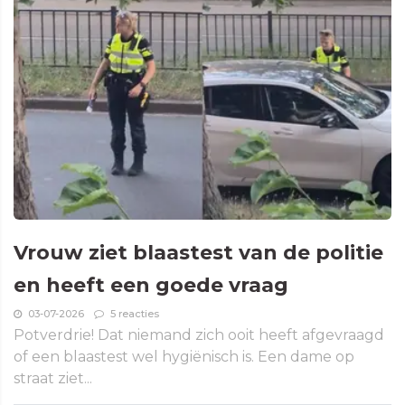
Vrouw ziet blaastest van de politie
en heeft een goede vraag
03-07-2026
5 reacties
Potverdrie! Dat niemand zich ooit heeft afgevraagd
of een blaastest wel hygiënisch is. Een dame op
straat ziet...