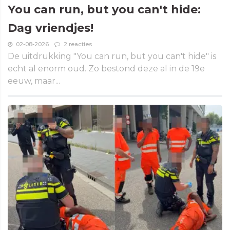
You can run, but you can't hide:
Dag vriendjes!
02-08-2026
2 reacties
De uitdrukking "You can run, but you can't hide" is
echt al enorm oud. Zo bestond deze al in de 19e
eeuw, maar...