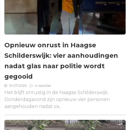
Opnieuw onrust in Haagse
Schilderswijk: vier aanhoudingen
nadat glas naar politie wordt
gegooid
10-07-2026
4 reacties
Het blijft onrustig in de Haagse Schilderswijk.
Donderdagavond zijn opnieuw vier personen
aangehouden nadat va...