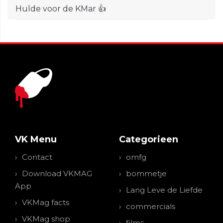
Hulde voor de KMar 👍
VK Menu
Categorieen
Contact
omfg
Download VKMAG
bommetje
App
Lang Leve de Liefde
VKMag facts
commercials
VKMag shop
films