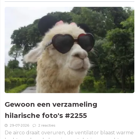
Gewoon een verzameling
hilarische foto's #2255
29-07-2026
2 reacties
De airco draait overuren, de ventilator blaast warme