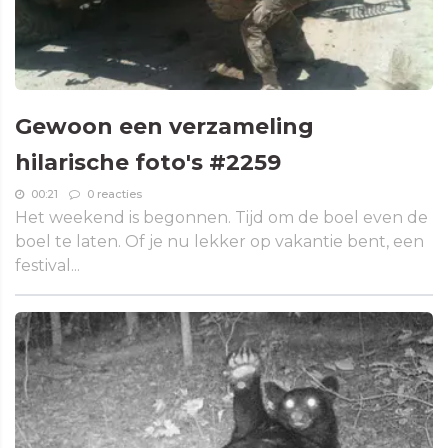
Gewoon een verzameling
hilarische foto's #2259
00:21
0 reacties
Het weekend is begonnen. Tijd om de boel even de
boel te laten. Of je nu lekker op vakantie bent, een
festival...