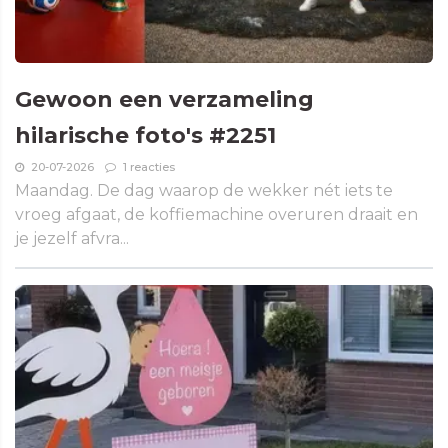
Gewoon een verzameling
hilarische foto's #2251
20-07-2026
1 reacties
Maandag. De dag waarop de wekker nét iets te
vroeg afgaat, de koffiemachine overuren draait en
je jezelf afvra...