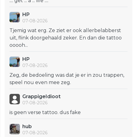
.... get ... a ... life ....
HP
07-08-2026
Tjemig wat erg. Ze ziet er ook allerbelabberst
uit, flink doorgehaald zeker. En dan die tattoo
ooooh...
HP
07-08-2026
Zeg, de bedoeling was dat je er in zou trappen,
speel nou even mee zeg.
GrappigeIdioot
07-08-2026
is geen verse tattoo. dus fake
hub
07-08-2026