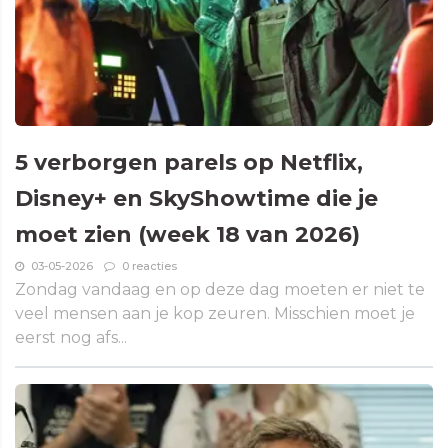
5 verborgen parels op Netflix,
Disney+ en SkyShowtime die je
moet zien (week 18 van 2026)
03-05-2026
0 reacties
Zondag vandaag en op deze dag moeten er niet te
veel mensen aan je kop zeuren. Misschien moet je
eerst nog afs...