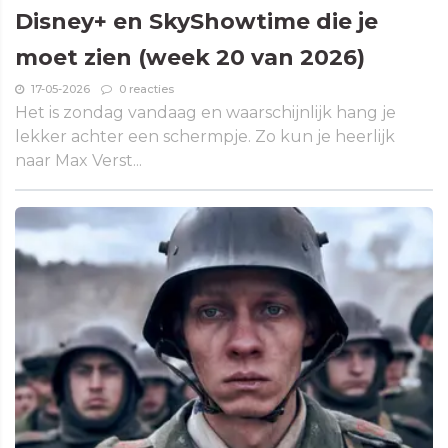
Disney+ en SkyShowtime die je
moet zien (week 20 van 2026)
17-05-2026
0 reacties
Het is zondag vandaag en waarschijnlijk hang je
lekker achter een schermpje. Zo kun je heerlijk
naar Max Verst...