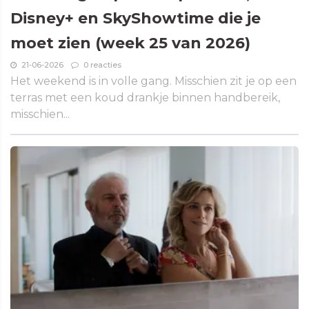
Disney+ en SkyShowtime die je
moet zien (week 25 van 2026)
21-06-2026
0 reacties
Het weekend is in volle gang. Misschien zit je op een
terras met een koud drankje binnen handbereik,
misschien...