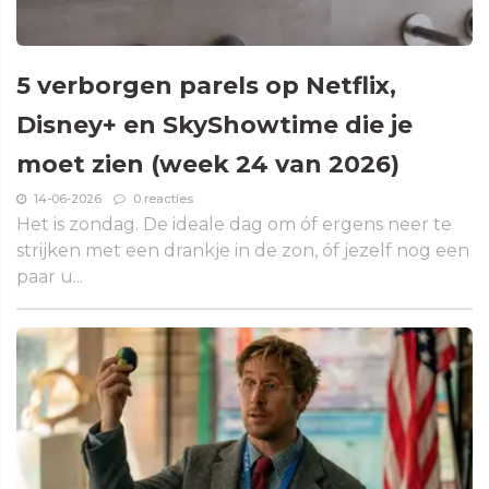
5 verborgen parels op Netflix,
Disney+ en SkyShowtime die je
moet zien (week 24 van 2026)
14-06-2026
0 reacties
Het is zondag. De ideale dag om óf ergens neer te
strijken met een drankje in de zon, óf jezelf nog een
paar u...