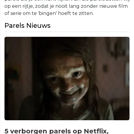
op een rijtje, zodat je nooit lang zonder nieuwe film
of serie om te 'bingen' hoeft te zitten.
Parels Nieuws
5 verborgen parels op Netflix,