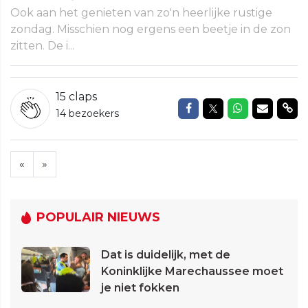
Ook aan het genieten van zo'n heerlijke rustige
zondag. Misschien nog ergens een beetje in de zon
zitten. De i...
15
claps
Delen op Facebook
Delen op Twitte
Delen op W
Delen v
Del
14 bezoekers
«
»
POPULAIR NIEUWS
Dat is duidelijk, met de
Koninklijke Marechaussee moet
je niet fokken