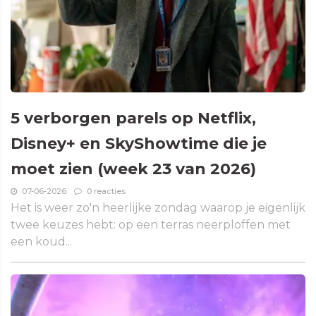
5 verborgen parels op Netflix,
Disney+ en SkyShowtime die je
moet zien (week 23 van 2026)
07-06-2026
0 reacties
Het is weer zo'n heerlijke zondag waarop je eigenlijk
twee keuzes hebt: op een terras neerploffen met
een koud...