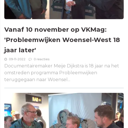
Vanaf 10 november op VKMag:
'Probleemwijken Woensel-West 18
jaar later'
09-11-2022
0 reacties
Documentairemaker Meije Dijkstra is 18 jaar na het
omstreden programma Probleemwijken
teruggegaan naar Woensel...