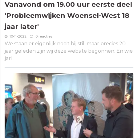
Vanavond om 19.00 uur eerste deel
'Probleemwijken Woensel-West 18
jaar later'
10-11-2022
0 reacties
We staan er eigenlijk nooit bij stil, maar precies 20
jaar geleden zijn wij deze website begonnen. En wie
jari...