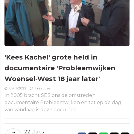
'Kees Kachel' grote held in
documentaire 'Probleemwijken
Woensel-West 18 jaar later'
07-11-2022
1 reacties
In 2005 bracht SBS ons de omstreden
documentaire Probleemwijken en tot op de dag
van vandaag is deze docu nog...
22
claps