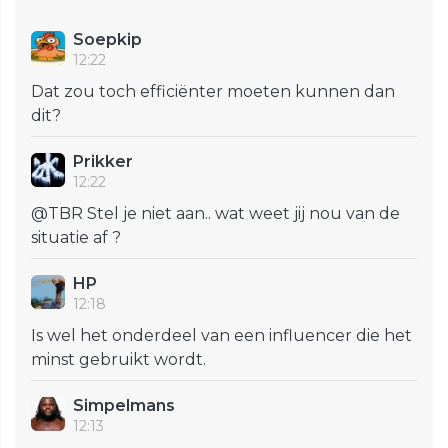
Soepkip
12:22
Dat zou toch efficiënter moeten kunnen dan
dit?
Prikker
12:22
@TBR Stel je niet aan.. wat weet jij nou van de
situatie af ?
HP
12:18
Is wel het onderdeel van een influencer die het
minst gebruikt wordt.
Simpelmans
12:13