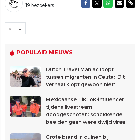
Delen op Facebook
Delen op Twitte
Delen op W
Delen v
Del
19 bezoekers
«
»
POPULAIR NIEUWS
Dutch Travel Maniac loopt
tussen migranten in Ceuta: 'Dit
verhaal klopt gewoon niet'
Mexicaanse TikTok-influencer
tijdens livestream
doodgeschoten: schokkende
beelden gaan wereldwijd viraal
Grote brand in duinen bij