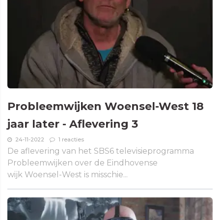
Probleemwijken Woensel-West 18
jaar later - Aflevering 3
24-11-2022
1 reacties
De aflevering van het SBS6 televisieprogramma
Probleemwijken over de Eindhovense
wijk Woensel-West is misschie...