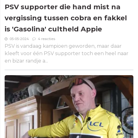
PSV supporter die hand mist na
vergissing tussen cobra en fakkel
is 'Gasolina' cultheld Appie
05-05-2024
4 reacties
PSV is vandaag kampioen geworden, maar daar
kleeft voor één PSV supporter toch een heel naar
en bizar randje a...