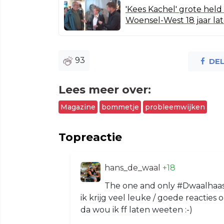
'Kees Kachel' grote hel
Woensel-West 18 jaar lat
93
DE
Lees meer over:
Magazine
bommetje
probleemwijken
Topreactie
hans_de_waal
+18
The one and only #Dwaalhaas hier
ik krijg veel leuke / goede reacties o
da wou ik ff laten weeten :-)