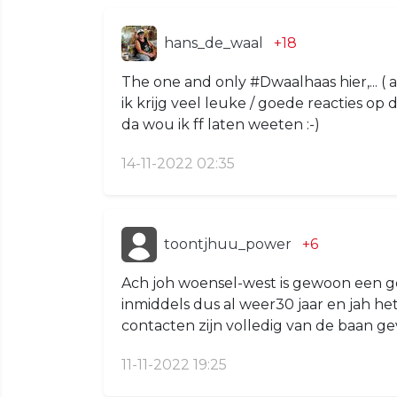
hans_de_waal
+18
The one and only #Dwaalhaas hier,... ( afl
ik krijg veel leuke / goede reacties op d
da wou ik ff laten weeten :-)
14-11-2022 02:35
toontjhuu_power
+6
Ach joh woensel-west is gewoon een g
inmiddels dus al weer30 jaar en jah het
contacten zijn volledig van de baan g
11-11-2022 19:25