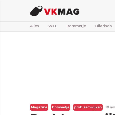
Alles
WTF
Bommetje
Hilarisch
Magazine
bommetje
probleemwijken
10 no