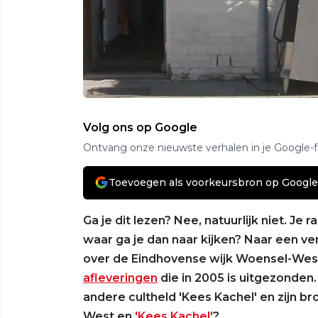
Volg ons op Google
Ontvang onze nieuwste verhalen in je Google-
Toevoegen als voorkeursbron op Google
Ga je dit lezen? Nee, natuurlijk niet. Je 
waar ga je dan naar kijken? Naar een ve
over de Eindhovense wijk Woensel-Wes
afleveringen
die in 2005 is uitgezonde
andere cultheld 'Kees Kachel' en zijn b
West en
'Kees Kachel'
?