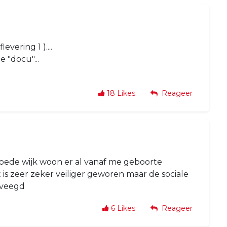
evering 1 )....
e "docu"...
18
Likes
Reageer
oede wijk woon er al vanaf me geboorte
 is zeer zeker veiliger geworen maar de sociale
eveegd
6
Likes
Reageer