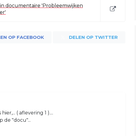
d in documentaire 'Probleemwijken
er'
LEN OP FACEBOOK
DELEN OP TWITTER
,... ( aflevering 1 )....
p de "docu"...