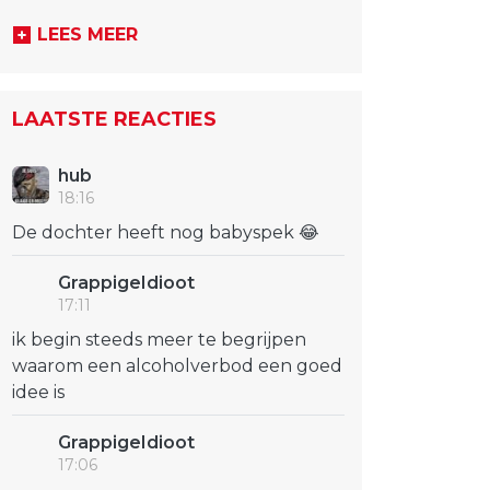
LEES MEER
LAATSTE REACTIES
hub
18:16
De dochter heeft nog babyspek 😂
GrappigeIdioot
17:11
ik begin steeds meer te begrijpen
waarom een alcoholverbod een goed
idee is
GrappigeIdioot
17:06