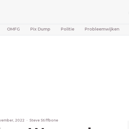
OMFG
Pix Dump
Politie
Probleemwijken
vember, 2022
·
Steve Stiffbone