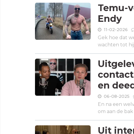
Temu-ve
Endy
11-02-2026
Gek hoe dat wer
wachten tot hij
Uitgele
contact
en deed
06-08-2025
En na een welv
om aan de bak 
Uit inte