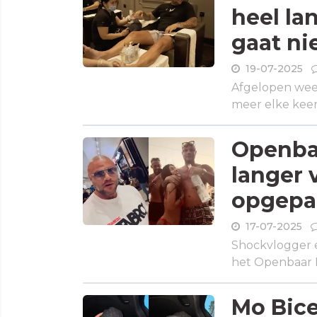
heel la
gaat ni
19-07-2025
Afgelopen week
meer elke keer 
Openbaa
langer 
opgepa
17-07-2025
Shockvlogger e
het Openbaar Min
Mo Bice