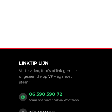
k
ter
Mail
 via link
LINKTIP LIJN
Vette video, foto's of link gemaakt
of gezien die op VKMag moet
staan?
06 590 590 72
Stuur ons materiaal via Whatsapp