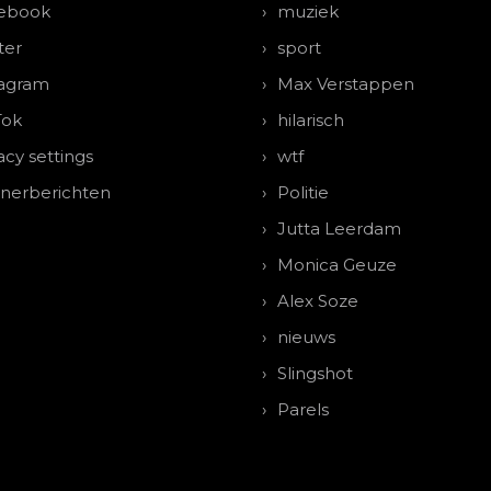
ebook
muziek
ter
sport
tagram
Max Verstappen
Tok
hilarisch
acy settings
wtf
tnerberichten
Politie
Jutta Leerdam
Monica Geuze
Alex Soze
nieuws
Slingshot
Parels