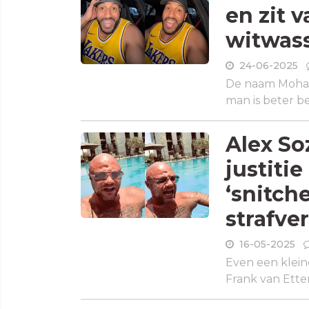
en zit 
witwas
24-06-2025
De naam Moham
man is beter be
Alex So
justiti
‘snitche
strafve
16-05-2025
Even een klein
Frank van Etten