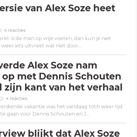
rsie van Alex Soze heet
4 reacties
kt: is de man op vrije voeten, dan kun je niet
 weer iets uitvreet wat niet door...
verde Alex Soze nam
 op met Dennis Schouten
 zijn kant van het verhaal
4 reacties
erdiende vakantie was het vandaag toch weer tijd
te gaan voor Dennis Schouten en J...
rview blijkt dat Alex Soze