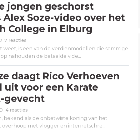
ge jongen geschorst
Alex Soze-video over het
 College in Elburg
7 reacties
cht weet, is een van de verdienmodellen die sommige
erop nahouden de betaalde vide...
ze daagt Rico Verhoeven
l uit voor een Karate
-gevecht
4 reacties
, bekend als de onbetwiste koning van het
t overhoop met vlogger en internetschre...