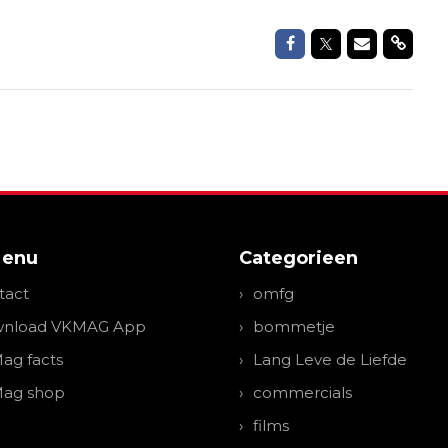
Delen op Faceboo
Delen op Twit
Delen via 
Delen
Menu
Categorieen
tact
omfg
nload VKMAG App
bommetje
ag facts
Lang Leve de Liefde
ag shop
commercials
films