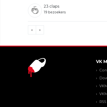
23
claps
19 bezoekers
«
»
VK 
Con
Dow
VKM
VKM
RSS