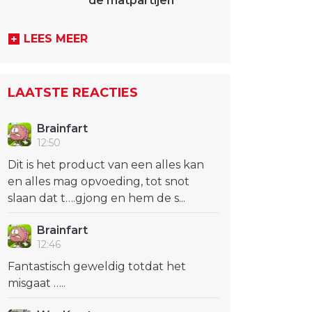
de matpartijen
LEES MEER
LAATSTE REACTIES
Brainfart
12:50
Dit is het product van een alles kan
en alles mag opvoeding, tot snot
slaan dat t….gjong en hem de s...
Brainfart
12:46
Fantastisch geweldig totdat het
misgaat …..