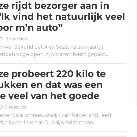
ze rijdt bezorger aan in
“Ik vind het natuurlijk veel
oor m’n auto”
6 reacties
n wel bekend dat Alex Soze, na een jaartje
ben opgelopen, zijn biezen heeft gepakt...
ze probeert 220 kilo te
ukken en dat was een
te veel van het goede
5 reacties
bekendste schreeuwlelijk van Nederland, leeft
ijn beste leven in Dubai, omdat mene...