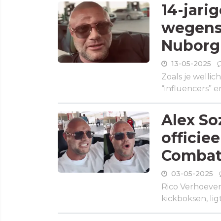
14-jari
wegens 
Nuborgh
13-05-2025
Zoals je welli
“influencers” 
Alex So
officiee
Combat
03-05-2025
Rico Verhoeven
kickboksen, lig