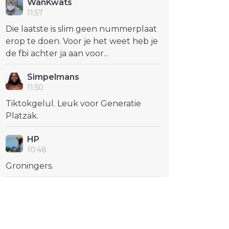
WanKwats
11:57
Die laatste is slim geen nummerplaat
erop te doen. Voor je het weet heb je
de fbi achter ja aan voor...
Simpelmans
11:50
Tiktokgelul. Leuk voor Generatie
Platzak.
HP
10:48
Groningers.