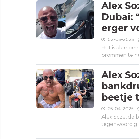
Alex So
Dubai: 
erger v
02-05-2025
Het is algemee
brommen te heb
Alex So
bankdr
beetje 
25-04-2025
Alex Soze, de 
tegenwoordig z