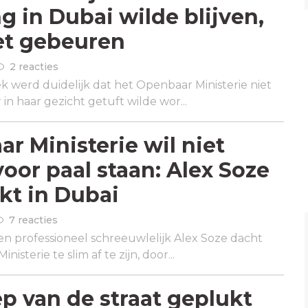
ng in Dubai wilde blijven,
et gebeuren
2 reacties
 werd duidelijk dat het Openbaar Ministerie niet
in haar gezicht getuft wilde wor...
r Ministerie wil niet
voor paal staan: Alex Soze
kt in Dubai
7 reacties
n professioneel schreeuwlelijk Alex Soze dacht
isterie te slim af te zijn, door...
p van de straat geplukt