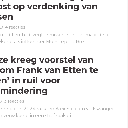
vast op verdenking van
sen
4 reacties
ed Lemhadi zegt je misschien niets, maar deze
kend als influencer Mo Bicep uit Bre...
ze kreeg voorstel van
e om Frank van Etten te
n’ in ruil voor
rmindering
3 reacties
e recap: in 2024 raakten Alex Soze en volkszanger
 verwikkeld in een strafzaak di...