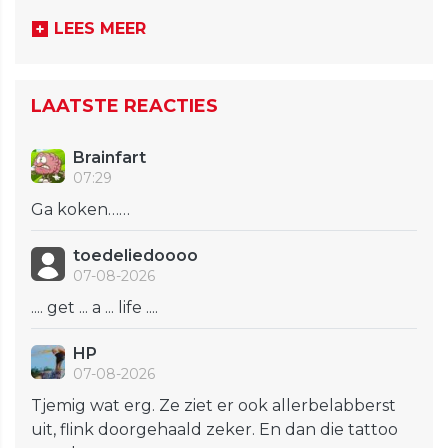
LEES MEER
LAATSTE REACTIES
Brainfart
07:29
Ga koken……
toedeliedoooo
07-08-2026
.... get ... a ... life ....
HP
07-08-2026
Tjemig wat erg. Ze ziet er ook allerbelabberst
uit, flink doorgehaald zeker. En dan die tattoo