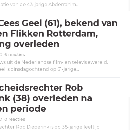
tie van de 43-jarige Abderrahim...
Cees Geel (61), bekend van
n Flikken Rotterdam,
ing overleden
6 reacties
ws uit de Nederlandse film- en televisiewereld.
l is dinsdagochtend op 61-jarige...
cheidsrechter Rob
nk (38) overleden na
n periode
0 reacties
hter Rob Dieperink is op 38-jarige leeftijd