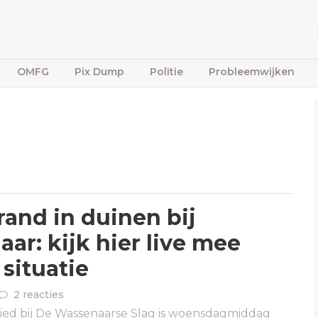
OMFG
Pix Dump
Politie
Probleemwijken
rand in duinen bij
ar: kijk hier live mee
 situatie
2 reacties
ied bij De Wassenaarse Slag is woensdagmiddag