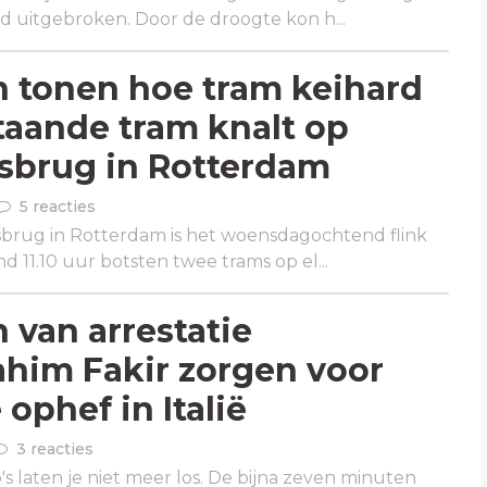
d uitgebroken. Door de droogte kon h...
 tonen hoe tram keihard
staande tram knalt op
sbrug in Rotterdam
5 reacties
brug in Rotterdam is het woensdagochtend flink
 11.10 uur botsten twee trams op el...
 van arrestatie
him Fakir zorgen voor
ophef in Italië
3 reacties
s laten je niet meer los. De bijna zeven minuten