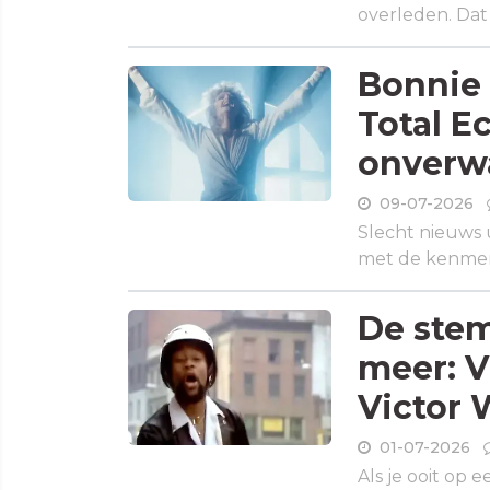
overleden. Dat
Bonnie 
Total Ec
onverw
09-07-2026
Slecht nieuws 
met de kenmerk
De stem
meer: V
Victor 
01-07-2026
Als je ooit op e