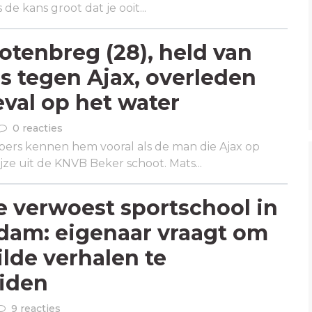
 de kans groot dat je ooit...
otenbreg (28), held van
s tegen Ajax, overleden
val op het water
0 reacties
bers kennen hem vooral als de man die Ajax op
jze uit de KNVB Beker schoot. Mats...
e verwoest sportschool in
dam: eigenaar vraagt om
lde verhalen te
iden
9 reacties