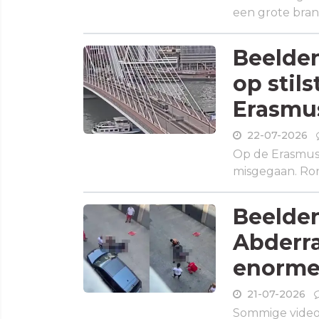
een grote bran
Beelden
op stil
Erasmu
22-07-2026
Op de Erasmus
misgegaan. Rond
Beelden
Abderra
enorme 
21-07-2026
Sommige video'