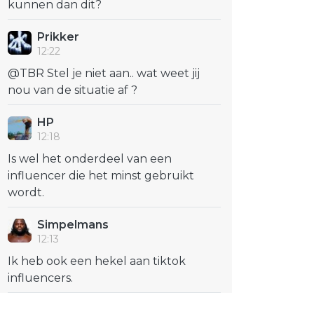
kunnen dan dit?
Prikker
12:22
@TBR Stel je niet aan.. wat weet jij
nou van de situatie af ?
HP
12:18
Is wel het onderdeel van een
influencer die het minst gebruikt
wordt.
Simpelmans
12:13
Ik heb ook een hekel aan tiktok
k
ter
Mail
 via link
influencers.