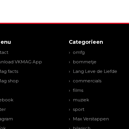
Menu
Categorieen
tact
omfg
nload VKMAG App
bommetje
ag facts
Lang Leve de Liefde
ag shop
commercials
films
ebook
muziek
ter
sport
tagram
Max Verstappen
Tok
hilarisch