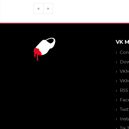
«
»
VK 
Con
Dow
VKM
VKM
RSS
Fac
Twit
Ins
Tik 