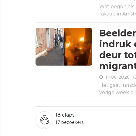
Wat begon als 
ravage in Amst
Beelden
indruk 
deur to
migran
11-06-2026
Het gaat inmidd
vorige week bij
18
claps
17 bezoekers