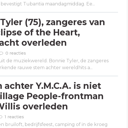
 bevestigt Tubantia maandagmiddag. Ee...
Tyler (75), zangeres van
lipse of the Heart,
acht overleden
0 reacties
uit de muziekwereld. Bonnie Tyler, de zangeres
ende rauwe stem achter wereldhits a...
 achter Y.M.C.A. is niet
illage People-frontman
Willis overleden
1 reacties
en bruiloft, bedrijfsfeest, camping of in de kroeg