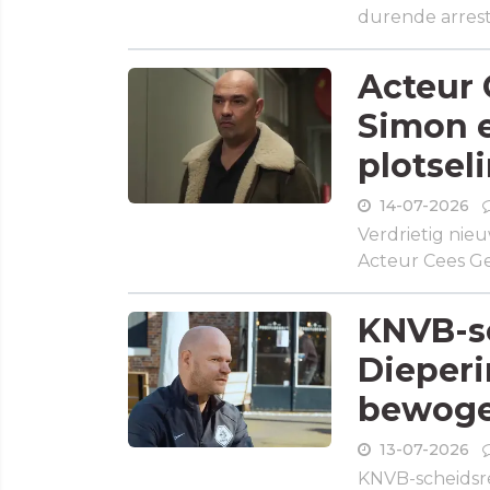
durende arresta
Acteur 
Simon e
plotsel
14-07-2026
Verdrietig nieu
Acteur Cees Gee
KNVB-s
Dieperi
bewoge
13-07-2026
KNVB-scheidsrec