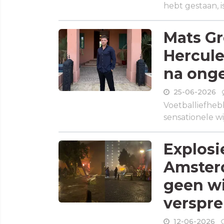
hebt gestaan, is
Mats Gr
Hercule
na onge
25-06-2026
Voetballiefheb
sensationele wi
Explosi
Amster
geen wi
verspre
12-06-2026