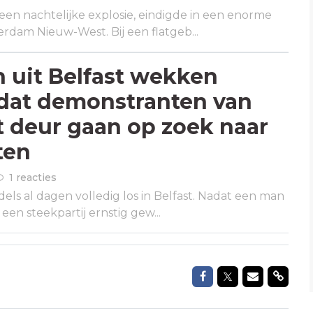
een nachtelijke explosie, eindigde in een enorme
erdam Nieuw-West. Bij een flatgeb...
 uit Belfast wekken
dat demonstranten van
t deur gaan op zoek naar
ten
1 reacties
els al dagen volledig los in Belfast. Nadat een man
 een steekpartij ernstig gew...
Delen op Faceboo
Delen op Twit
Delen via 
Delen