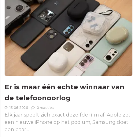
Er is maar één echte winnaar van
de telefoonoorlog
13-06-2026
0 reacties
Elk jaar speelt zich exact dezelfde film af. Apple zet
een nieuwe iPhone op het podium, Samsung doet
een paar...