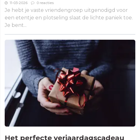
11-03-2026
0 reacties
Je hebt je vaste vriendengroep uitgenodigd voor
een etentje en plotseling slaat de lichte paniek toe.
Je bent...
Het perfecte verjaardagscadeau