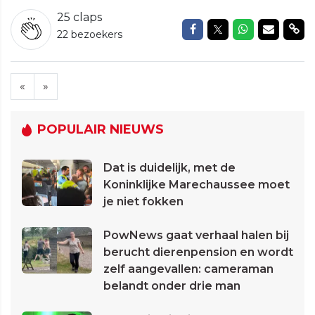
25
claps
Delen op Facebook
Delen op Twitte
Delen op W
Delen v
Del
22 bezoekers
«
»
POPULAIR NIEUWS
Dat is duidelijk, met de
Koninklijke Marechaussee moet
je niet fokken
PowNews gaat verhaal halen bij
berucht dierenpension en wordt
zelf aangevallen: cameraman
belandt onder drie man