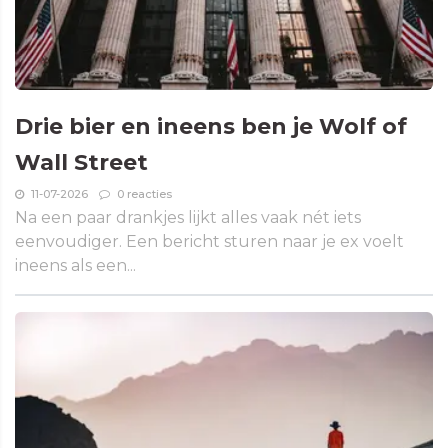
Drie bier en ineens ben je Wolf of
Wall Street
11-07-2026
0 reacties
Na een paar drankjes lijkt alles vaak nét iets
eenvoudiger. Een bericht sturen naar je ex voelt
ineens als een...