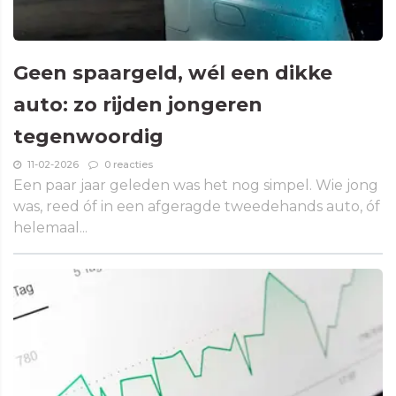
Geen spaargeld, wél een dikke
auto: zo rijden jongeren
tegenwoordig
11-02-2026
0 reacties
Een paar jaar geleden was het nog simpel. Wie jong
was, reed óf in een afgeragde tweedehands auto, óf
helemaal...