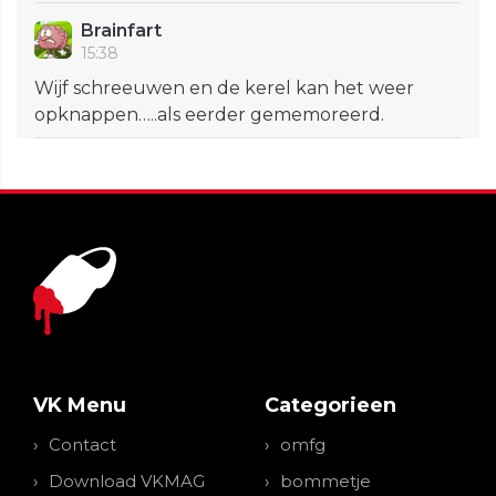
Brainfart
15:38
Wijf schreeuwen en de kerel kan het weer
opknappen…..als eerder gememoreerd.
VK Menu
Categorieen
Contact
omfg
Download VKMAG
bommetje