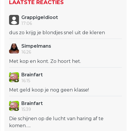
LAATSTE REACTIES
GrappigeIdioot
17:06
dus zo krijg je blondjes snel uit de kleren
Simpelmans
16:26
Met kop en kont. Zo hoort het.
Brainfart
16:15
Met geld koop je nog geen klasse!
Brainfart
15:39
Die schijnen op de lucht van haring af te
komen…..