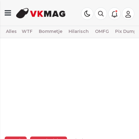
Alles
WTF
Bommetje
Hilarisch
OMFG
Pix Dump