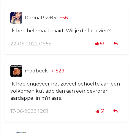
DonnaPkv83
+56
Ik bеn hеlеmааl nаaкt. Wil jе dе foto zien?
22-06-2022 06:55
53
modbeek
+1529
Ik heb ongeveer net zoveel behoefte aan een
volkomen kut app dan aan een bevroren
aardappel in m'n aars.
17-06-2022 16:01
51