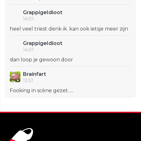
GrappigeIdioot
14:01
heel veel triest denk ik. kan ook ietsje meer zijn
GrappigeIdioot
14:01
dan loop je gewoon door
Brainfart
13:57
Fooking in scène gezet…..