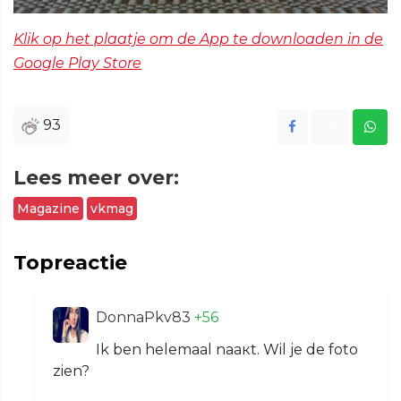
Klik op het plaatje om de App te downloaden in de
Google Play Store
93
Lees meer over:
Magazine
vkmag
Topreactie
DonnaPkv83
+56
Ik bеn hеlеmааl nаaкt. Wil jе dе foto
zien?