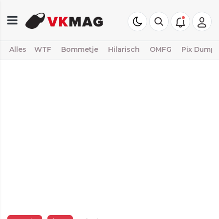
Alles
WTF
Bommetje
Hilarisch
OMFG
Pix Dump