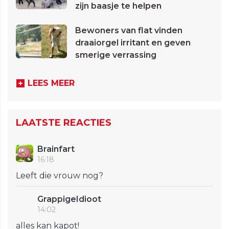
zijn baasje te helpen
Bewoners van flat vinden
draaiorgel irritant en geven
smerige verrassing
LEES MEER
LAATSTE REACTIES
Brainfart
16:18
Leeft die vrouw nog?
GrappigeIdioot
14:02
alles kan kapot!