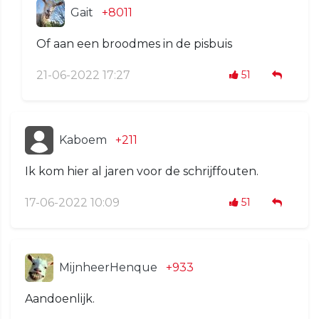
Gait
+8011
Of aan een broodmes in de pisbuis
21-06-2022 17:27
51
Kaboem
+211
Ik kom hier al jaren voor de schrijffouten.
17-06-2022 10:09
51
MijnheerHenque
+933
Aandoenlijk.