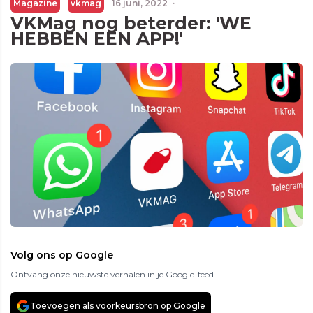
Magazine
vkmag
16 juni, 2022
·
VKMag nog beterder: 'WE
HEBBEN EEN APP!'
Volg ons op Google
Ontvang onze nieuwste verhalen in je Google-feed
Toevoegen als voorkeursbron op Google