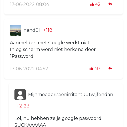
17-06-2022 08:04
45
nand0l
+118
Aanmelden met Google werkt niet.
Inlog scherm word niet herkend door
1Password
17-06-2022 04:52
40
Mijnmoederiseenirritantkutwijfendan
+2123
Lol, nu hebben ze je google paswoord
SUCKAAAAAA