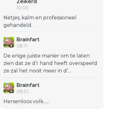
Zeikerd
10:00
Netjes, kalm en professioneel
gehandeld.
Brainfart
08:11
De enige juiste manier om te laten
zien dat ze d’r hand heeft overspeeld
ze zal het nooit meer in d’...
Brainfart
08:01
Hersenloos volk…..