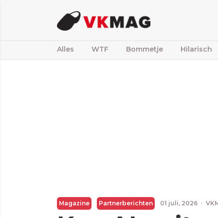
Alles
WTF
Bommetje
Hilarisch
Magazine
Partnerberichten
01 juli, 2026
·
VK