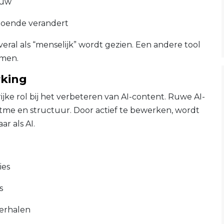
ouw
ldoende verandert
eral als “menselijk” wordt gezien. Een andere tool
omen.
rking
jke rol bij het verbeteren van AI-content. Ruwe AI-
tme en structuur. Door actief te bewerken, wordt
r als AI.
ies
s
herhalen