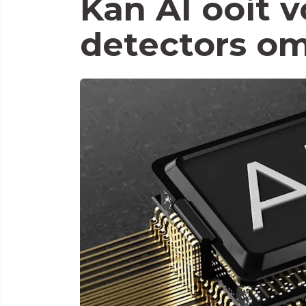
Kan AI ooit v
detectors om