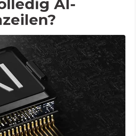
olledig AI-
zeilen?