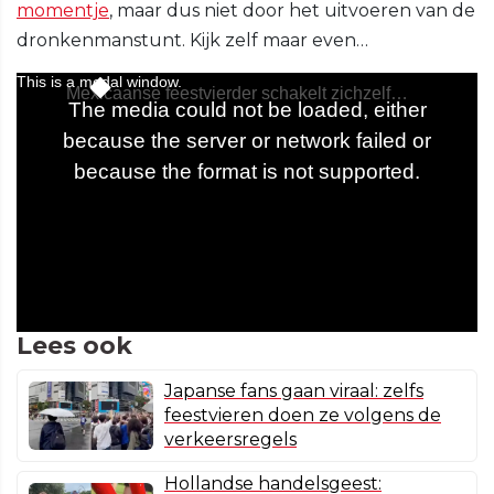
momentje
, maar dus niet door het uitvoeren van de
dronkenmanstunt. Kijk zelf maar even…
Lees ook
Japanse fans gaan viraal: zelfs
feestvieren doen ze volgens de
verkeersregels
Hollandse handelsgeest: