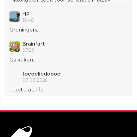
HP
10:48
Groningers.
Brainfart
07:29
Ga koken……
toedeliedoooo
07-08-2026
.... get ... a ... life ....