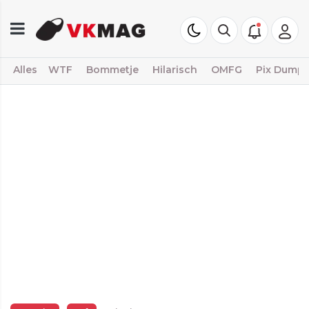
Alles
WTF
Bommetje
Hilarisch
OMFG
Pix Dump