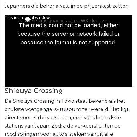
Japanners die beker alvast in de prijzenkast zetten.
Shibuya Crossing
De Shibuya Crossing in Tokio staat bekend als het
drukste voetgangerskruispunt ter wereld. Het ligt
direct voor Shibuya Station, een van de drukste
stations van Japan. Zodra de verkeerslichten op
rood springen voor auto's, steken vanuit alle