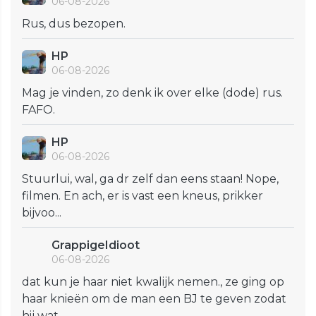
06-08-2026
Rus, dus bezopen.
HP
06-08-2026
Mag je vinden, zo denk ik over elke (dode) rus.
FAFO.
HP
06-08-2026
Stuurlui, wal, ga dr zelf dan eens staan! Nope,
filmen. En ach, er is vast een kneus, prikker
bijvoo...
GrappigeIdioot
06-08-2026
dat kun je haar niet kwalijk nemen., ze ging op
haar knieën om de man een BJ te geven zodat
hij wat...