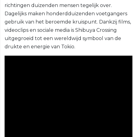
richtingen duizenden mensen tegelijk over.
Dagelijks maken honderdduizenden voetgangers
gebruik van het beroemde kruispunt. Dankzij films,
videoclips en sociale media is Shibuya Crossing
uitgegroeid tot een wereldwijd symbool van de
drukte en energie van Tokio.