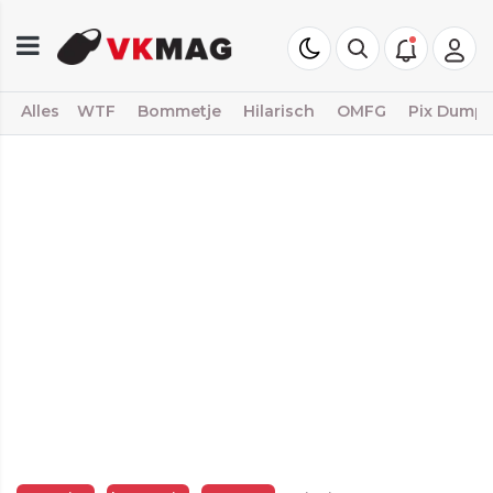
Alles
WTF
Bommetje
Hilarisch
OMFG
Pix Dump