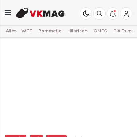
Alles
WTF
Bommetje
Hilarisch
OMFG
Pix Dump