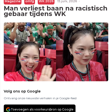
Magazine
omfg
WK 2026
15 juni, 2026
·
Man verliest baan na racistisch
gebaar tijdens WK
Volg ons op Google
Ontvang onze nieuwste verhalen in je Google-feed
Toevoegen als voorkeursbron op Google