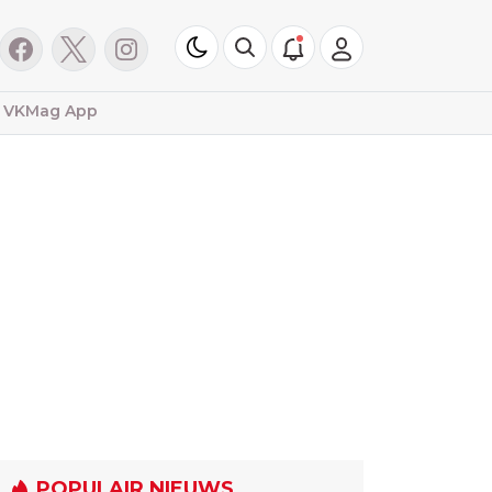
VKMag App
POPULAIR NIEUWS