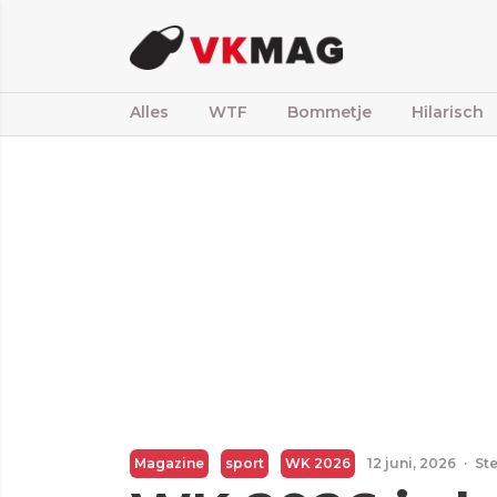
Alles
WTF
Bommetje
Hilarisch
Magazine
sport
WK 2026
12 juni, 2026
·
Ste