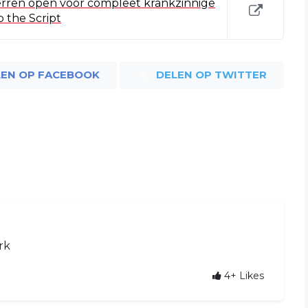
terren open voor compleet krankzinnige
 the Script
LEN OP FACEBOOK
DELEN OP TWITTER
rk
4+
Likes