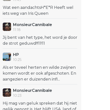
Wat een aandachtsH*E*R Heeft wel
iets weg van Iris Queen
MonsieurCannibale
11:18
Jij bent van het type, het word je door
de strot geduwd!!!11!11
HP
10:25
Als er teveel herten en wilde zwijnen
komen wordt er ook afgeschoten. En
aangezien er duizenden infl...
MonsieurCannibale
10:23
Hij mag van geluk spreken dat hij niet
gelijk gepopt is. Het blijft USA, land of