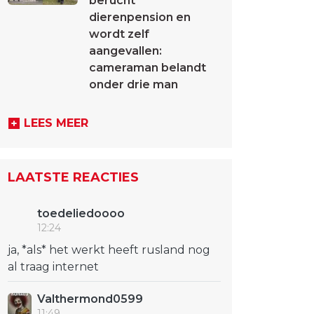
berucht
dierenpension en
wordt zelf
aangevallen:
cameraman belandt
onder drie man
LEES MEER
LAATSTE REACTIES
toedeliedoooo
12:24
ja, *als* het werkt heeft rusland nog
al traag internet
Valthermond0599
11:49