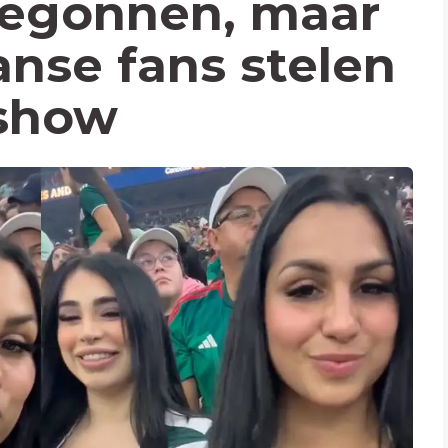
begonnen, maar
nse fans stelen
show