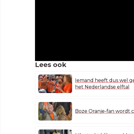
Lees ook
Iemand heeft dus wel ge
het Nederlandse elftal
Boze Oranje-fan wordt c