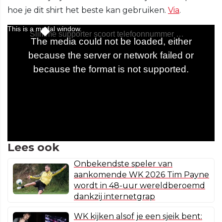
hoe je dit shirt het beste kan gebruiken.
Via
.
Lees ook
Onbekendste speler van
aankomende WK 2026 Tim Payne
wordt in 48-uur wereldberoemd
dankzij internetgrap
WK kijken alsof je een sjeik bent: