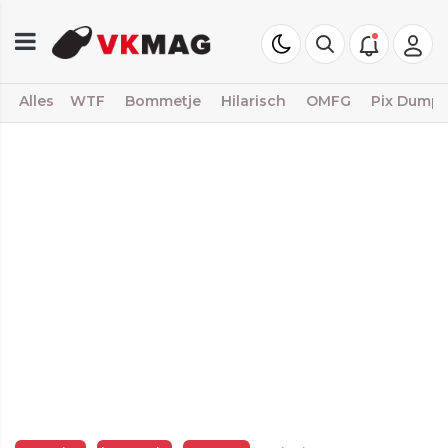
Alles
WTF
Bommetje
Hilarisch
OMFG
Pix Dump