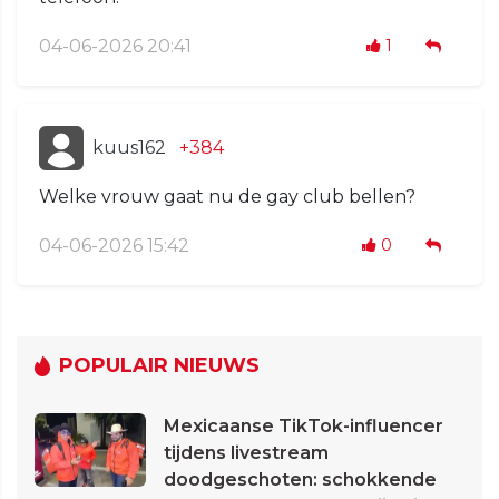
04-06-2026 20:41
1
kuus162
+384
Welke vrouw gaat nu de gay club bellen?
04-06-2026 15:42
0
POPULAIR NIEUWS
Mexicaanse TikTok-influencer
tijdens livestream
doodgeschoten: schokkende