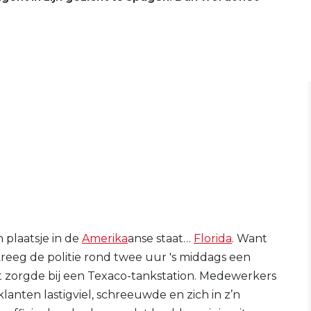
 plaatsje in de
Amerika
anse staat…
Florida
. Want
kreeg de politie rond twee uur 's middags een
t zorgde bij een Texaco-tankstation. Medewerkers
nten lastigviel, schreeuwde en zich in z’n