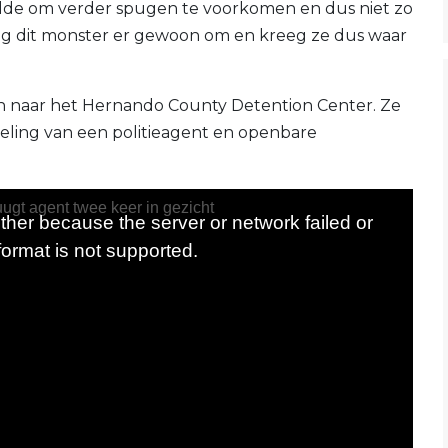
elde om verder spugen te voorkomen en dus niet zo
roeg dit monster er gewoon om en kreeg ze dus waar
 naar het Hernando County Detention Center. Ze
ling van een politieagent en openbare