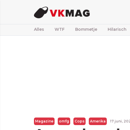
Alles
WTF
Bommetje
Hilarisch
Magazine
omfg
Cops
Amerika
17 juni, 2