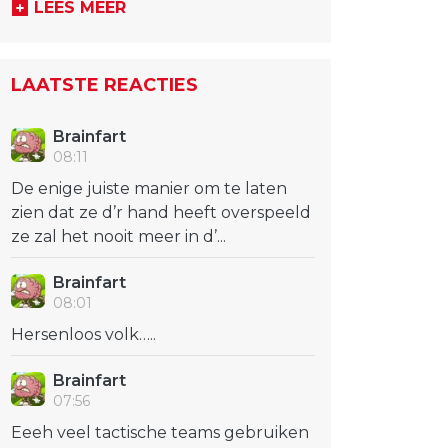
LEES MEER
LAATSTE REACTIES
Brainfart
08:11
De enige juiste manier om te laten
zien dat ze d’r hand heeft overspeeld
ze zal het nooit meer in d’...
Brainfart
08:01
Hersenloos volk…..
Brainfart
07:56
Eeeh veel tactische teams gebruiken