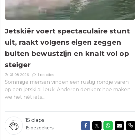
Jetskiër voert spectaculaire stunt
uit, raakt volgens eigen zeggen
buiten bewustzijn en knalt vol op
steiger
01-08-2026
1 reacties
Sommige mensen vinden een rustig rondje varen
op een jetski al leuk. Anderen denken: hoe maken
we het nét iets...
15
claps
Delen op Facebook
Delen op Twitte
Delen op W
Delen v
Del
15 bezoekers