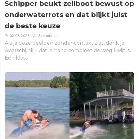
Schipper beukt zeilboot bewust op
onderwaterrots en dat blijkt juist
de beste keuze
02-08-2026
3 reacties
Als je deze beelden zonder context ziet, denk je
waarschijnlijk dat iemand compleet de weg kwijt is.
Een klass...