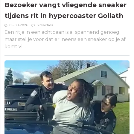
Bezoeker vangt vliegende sneaker
tijdens rit in hypercoaster Goliath
05-08-2026
3 reacties
Een ritje in een achtbaan is al spannend genoeg,
maar stel je voor dat er ineens een sneaker op je af
komt vli...