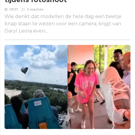
08:37
0 reacties
Wie denkt dat modellen de hele dag een beetje
knap staan te wezen voor een camera, krijgt van
Daryl Leora even...