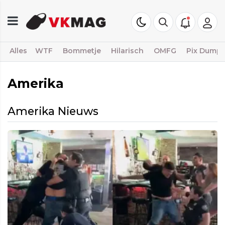
Alles
WTF
Bommetje
Hilarisch
OMFG
Pix Dump
Amerika
Amerika Nieuws