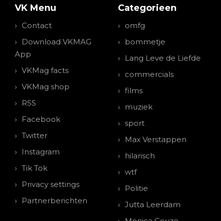
VK Menu
Categorieen
Contact
omfg
Download VKMAG
bommetje
App
Lang Leve de Liefde
VKMag facts
commercials
VKMag shop
films
RSS
muziek
Facebook
sport
Twitter
Max Verstappen
Instagram
hilarisch
Tik Tok
wtf
Privacy settings
Politie
Partnerberichten
Jutta Leerdam
Monica Geuze