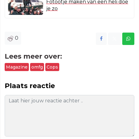
Fotootje maken van een heli doe
je zo
0
Lees meer over:
Magazine
omfg
Cops
Plaats reactie