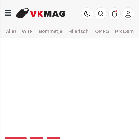
Alles
WTF
Bommetje
Hilarisch
OMFG
Pix Dump