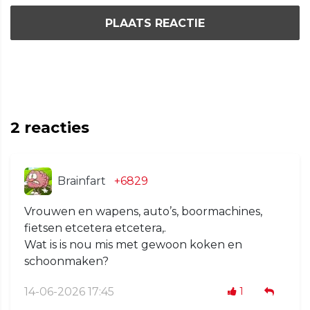
PLAATS REACTIE
2
reacties
Brainfart
+6829
Vrouwen en wapens, auto’s, boormachines,
fietsen etcetera etcetera,.
Wat is is nou mis met gewoon koken en
schoonmaken?
14-06-2026 17:45
1