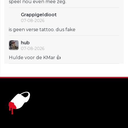
speel nou even mee zeg.
GrappigeIdioot
07-08-2026
is geen verse tattoo. dus fake
hub
07-08-2026
Hulde voor de KMar 👍