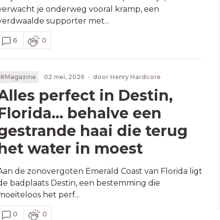
verwacht je onderweg vooral kramp, een
verdwaalde supporter met...
6
0
#Magazine
02 mei, 2026
·
door
Henry Hardcore
Alles perfect in Destin,
Florida... behalve een
gestrande haai die terug
het water in moest
Aan de zonovergoten Emerald Coast van Florida ligt
de badplaats Destin, een bestemming die
moeiteloos het perf...
0
0