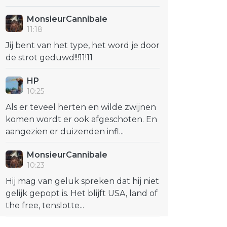
MonsieurCannibale
11:18
Jij bent van het type, het word je door
de strot geduwd!!!11!11
HP
10:25
Als er teveel herten en wilde zwijnen
komen wordt er ook afgeschoten. En
aangezien er duizenden infl...
MonsieurCannibale
10:23
Hij mag van geluk spreken dat hij niet
gelijk gepopt is. Het blijft USA, land of
the free, tenslotte...