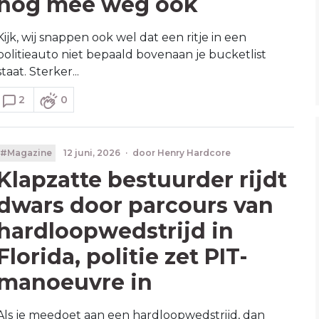
nog mee weg ook
Kijk, wij snappen ook wel dat een ritje in een
politieauto niet bepaald bovenaan je bucketlist
staat. Sterker...
2
0
#Magazine
12 juni, 2026
·
door
Henry Hardcore
Klapzatte bestuurder rijdt
dwars door parcours van
hardloopwedstrijd in
Florida, politie zet PIT-
manoeuvre in
Als je meedoet aan een hardloopwedstrijd, dan