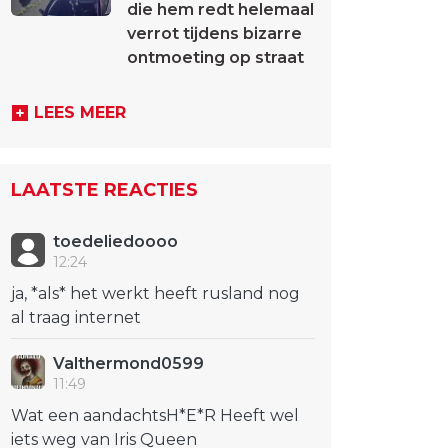
die hem redt helemaal
verrot tijdens bizarre
ontmoeting op straat
LEES MEER
LAATSTE REACTIES
toedeliedoooo
12:24
ja, *als* het werkt heeft rusland nog
al traag internet
Valthermond0599
11:49
Wat een aandachtsH*E*R Heeft wel
iets weg van Iris Queen