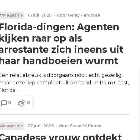
#Magazine
16 juli, 2026
·
door
Henry Hardcore
Florida-dingen: Agenten
kijken raar op als
arrestante zich ineens uit
haar handboeien wurmt
Een relatiebreuk is doorgaans nooit echt gezellig,
maar deze liep compleet uit de hand. In Palm Coast,
Florida...
0
0
#Magazine
27 juni, 2026
·
door
Steve Stiffbone
Canadese vrouw ontdekt