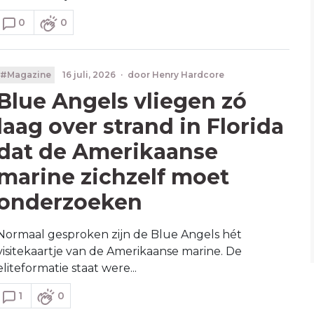
0
0
#Magazine
16 juli, 2026
·
door
Henry Hardcore
Blue Angels vliegen zó
laag over strand in Florida
dat de Amerikaanse
marine zichzelf moet
onderzoeken
Normaal gesproken zijn de Blue Angels hét
visitekaartje van de Amerikaanse marine. De
eliteformatie staat were...
1
0