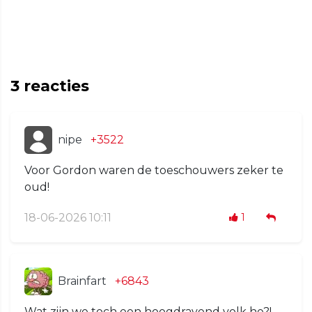
3
reacties
nipe
+3522
Voor Gordon waren de toeschouwers zeker te
oud!
18-06-2026 10:11
1
Brainfart
+6843
Wat zijn we toch een hoogdravend volk he?!