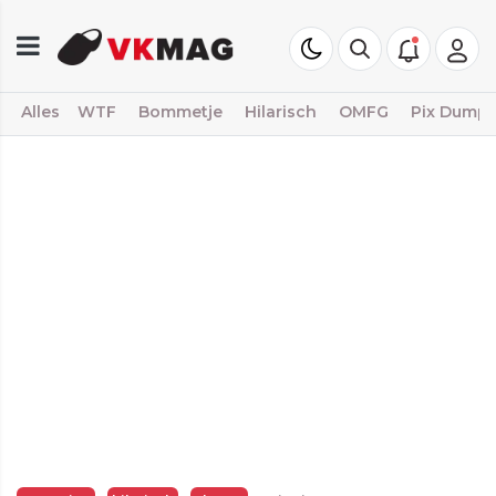
Alles
WTF
Bommetje
Hilarisch
OMFG
Pix Dump