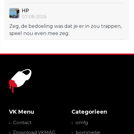
HP
07-08-2026
Zeg, de bedoeling was dat je er in zou trappen,
speel nou even mee zeg.
VK Menu
Categorieen
Contact
omfg
Download VKMAG
bommetje