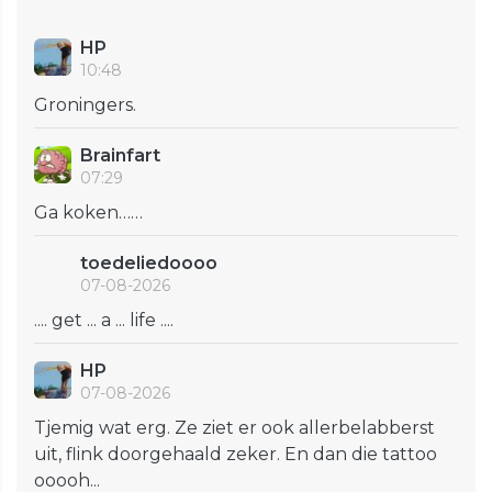
HP
10:48
Groningers.
Brainfart
07:29
Ga koken……
toedeliedoooo
07-08-2026
.... get ... a ... life ....
HP
07-08-2026
Tjemig wat erg. Ze ziet er ook allerbelabberst
uit, flink doorgehaald zeker. En dan die tattoo
ooooh...