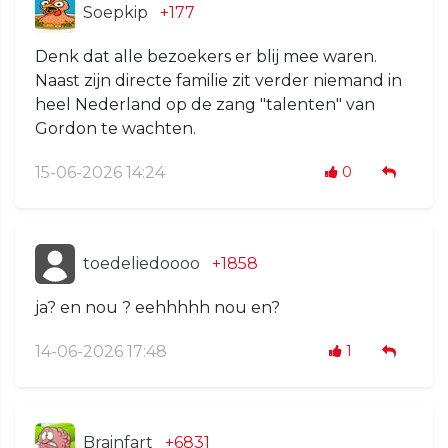
Soepkip
+177
Denk dat alle bezoekers er blij mee waren.
Naast zijn directe familie zit verder niemand in
heel Nederland op de zang "talenten" van
Gordon te wachten.
15-06-2026 14:24
0
toedeliedoooo
+1858
ja? en nou ? eehhhhh nou en?
14-06-2026 17:48
1
Brainfart
+6831