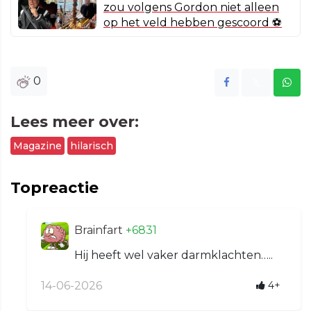
zou volgens Gordon niet alleen
op het veld hebben gescoord ⚽️
0
Lees meer over:
Magazine
hilarisch
Topreactie
Brainfart
+6831
Hij heeft wel vaker darmklachten…..
14-06-2026
4+