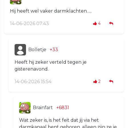
Hij heeft wel vaker darmklachten…..
14-06-2026 07:43
4
Bolletje
+33
Heeft hij zeker verteld tegen je
gisterenavond.
14-06-2026 15:54
2
Brainfart
+6831
Wat zeker is, is het feit dat jij via het
darmkanaal bent geboren, alleen zijn ze je