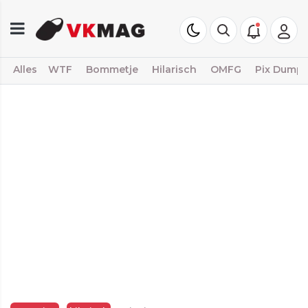
Alles
WTF
Bommetje
Hilarisch
OMFG
Pix Dump