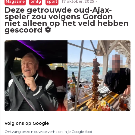
Magazine
omfg
sport
17 oktober, 2025
·
Deze getrouwde oud-Ajax-
speler zou volgens Gordon
niet alleen op het veld hebben
gescoord ⚽️
Volg ons op Google
Ontvang onze nieuwste verhalen in je Google-feed