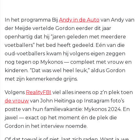
In het programma Bij
Andy in de Auto
van Andy van
der Meijde vertelde Gordon eerder dit jaar
openhartig dat hij “jaren geleden met meerdere
voetballers” het bed heeft gedeeld. Eén van die
oud-voetballers kwam hij volgens eigen zeggen
nog tegen op Mykonos — compleet met vrouw en
kinderen. “Dat was wel heel leuk,” aldus Gordon
met zijn kenmerkende grijns.
Volgens
RealityFBI
viel alles ineens op z’n plek toen
de vrouw
van John Heitinga op Instagram foto’s
postte van hun familievakantie: Mykonos 2024. En
jawel — exact op het moment én de plek die
Gordon in het interview noemde.
Of dat toeval is of niet, laat zich raden. Want ja, we