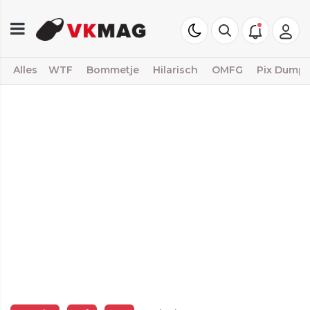
Alles
WTF
Bommetje
Hilarisch
OMFG
Pix Dump