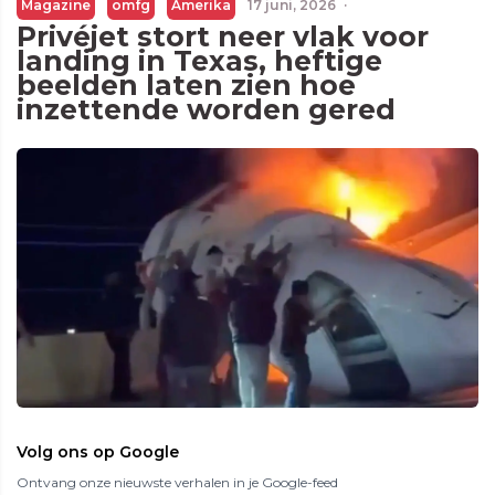
Magazine
omfg
Amerika
17 juni, 2026
·
Privéjet stort neer vlak voor
landing in Texas, heftige
beelden laten zien hoe
inzettende worden gered
Volg ons op Google
Ontvang onze nieuwste verhalen in je Google-feed