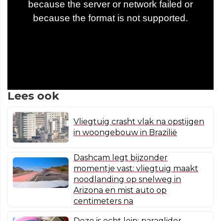
Lees ook
Vliegtuig crasht vlak na opstijgen
in woongebouw in Brazilië
Dashcam legt bijzonder
momentje vast: vliegtuig maakt
noodlanding op snelweg in
Arizona en mist auto op
centimeters na
Deze is echt leip: paraglider