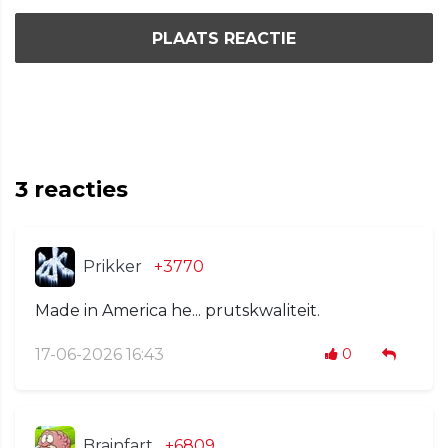
PLAATS REACTIE
3
reacties
Prikker
+3770
Made in America he... prutskwaliteit.
17-06-2026 16:43
0
Brainfart
+6809