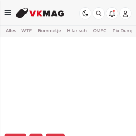
Alles
WTF
Bommetje
Hilarisch
OMFG
Pix Dump