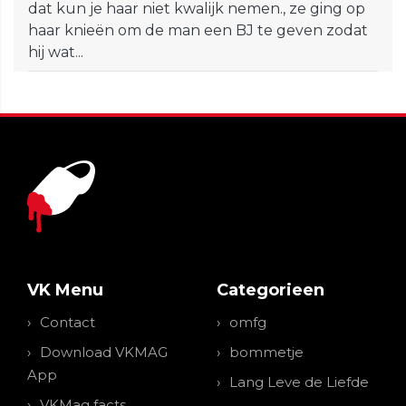
dat kun je haar niet kwalijk nemen., ze ging op
haar knieën om de man een BJ te geven zodat
hij wat...
VK Menu
Categorieen
Contact
omfg
Download VKMAG
bommetje
App
Lang Leve de Liefde
VKMag facts