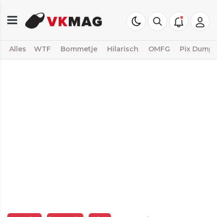
Alles
WTF
Bommetje
Hilarisch
OMFG
Pix Dump