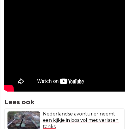
Lees ook
Nederlandse avonturier neemt
een kijkje in bos vol met verlaten
tanks