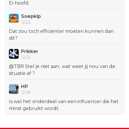
Ei-hoofd.
Soepkip
12:22
Dat zou toch efficiënter moeten kunnen dan
dit?
Prikker
12:22
@TBR Stel je niet aan.. wat weet jij nou van de
situatie af ?
HP
12:18
Is wel het onderdeel van een influencer die het
minst gebruikt wordt.