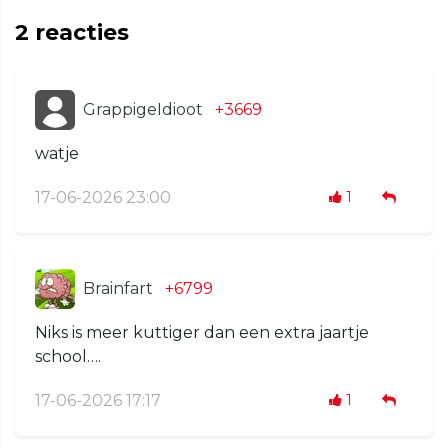
2
reacties
GrappigeIdioot
+3669
watje
17-06-2026 23:00
1
Brainfart
+6799
Niks is meer kuttiger dan een extra jaartje
school….
17-06-2026 17:17
1