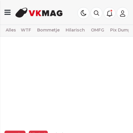
Alles
WTF
Bommetje
Hilarisch
OMFG
Pix Dump