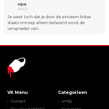
nipe
09:02
Je weet toch dat je door de extreem linkse
staats omroep alleen belazerd word, de
verspreider van...
VK Menu
Categorieen
Contact
omfg