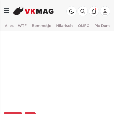
Alles
WTF
Bommetje
Hilarisch
OMFG
Pix Dump