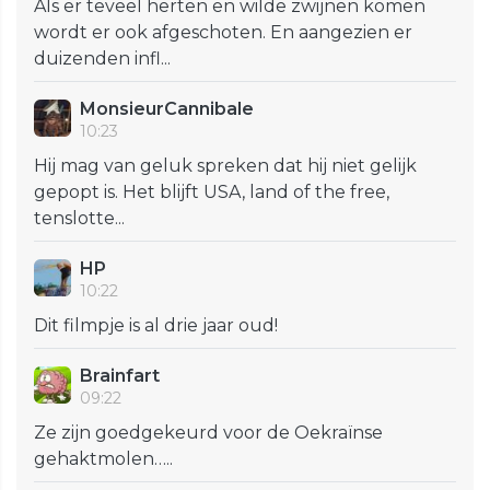
Als er teveel herten en wilde zwijnen komen
wordt er ook afgeschoten. En aangezien er
duizenden infl...
MonsieurCannibale
10:23
Hij mag van geluk spreken dat hij niet gelijk
gepopt is. Het blijft USA, land of the free,
tenslotte...
HP
10:22
Dit filmpje is al drie jaar oud!
Brainfart
09:22
Ze zijn goedgekeurd voor de Oekraïnse
gehaktmolen…..