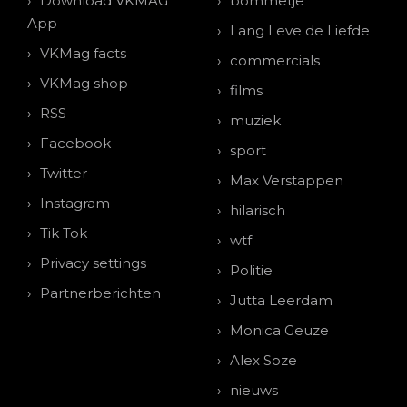
Download VKMAG
bommetje
App
Lang Leve de Liefde
VKMag facts
commercials
VKMag shop
films
RSS
muziek
Facebook
sport
Twitter
Max Verstappen
Instagram
hilarisch
Tik Tok
wtf
Privacy settings
Politie
Partnerberichten
Jutta Leerdam
Monica Geuze
Alex Soze
nieuws