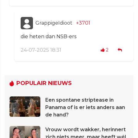
GrappigeIdioot
+3701
die heten dan NSB-ers
24-07-2025 18:31
2
POPULAIR NIEUWS
Een spontane striptease in
Panama of is er iets anders aan
de hand?
Vrouw wordt wakker, herinnert
zich niets meer, maar heeft wél