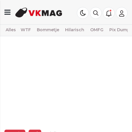
Alles
WTF
Bommetje
Hilarisch
OMFG
Pix Dump