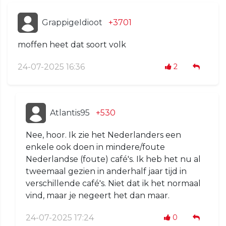
GrappigeIdioot
+3701
moffen heet dat soort volk
24-07-2025 16:36
2
Atlantis95
+530
Nee, hoor. Ik zie het Nederlanders een
enkele ook doen in mindere/foute
Nederlandse (foute) café's. Ik heb het nu al
tweemaal gezien in anderhalf jaar tijd in
verschillende café's. Niet dat ik het normaal
vind, maar je negeert het dan maar.
24-07-2025 17:24
0