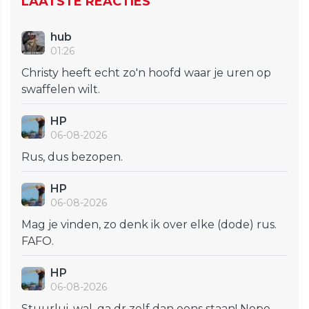
LAATSTE REACTIES
hub
01:26
Christy heeft echt zo'n hoofd waar je uren op
swaffelen wilt.
HP
06-08-2026
Rus, dus bezopen.
HP
06-08-2026
Mag je vinden, zo denk ik over elke (dode) rus.
FAFO.
HP
06-08-2026
Stuurlui, wal, ga dr zelf dan eens staan! Nope,