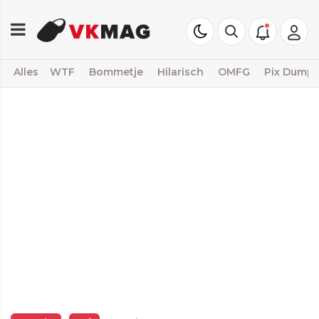
Alles
WTF
Bommetje
Hilarisch
OMFG
Pix Dump