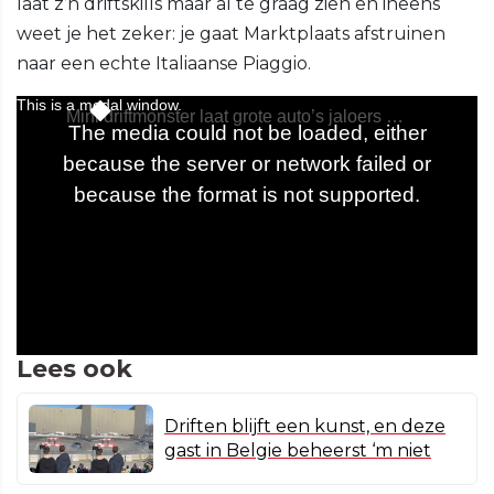
laat z’n driftskills maar al te graag zien en ineens
weet je het zeker: je gaat Marktplaats afstruinen
naar een echte Italiaanse Piaggio.
Lees ook
Driften blijft een kunst, en deze
gast in Belgie beheerst ‘m niet