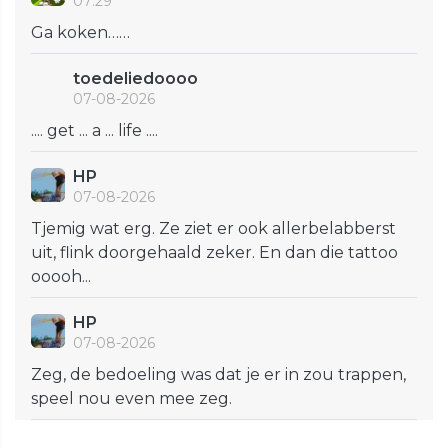
07:29
Ga koken……
toedeliedoooo
07-08-2026
.... get ... a ... life ....
HP
07-08-2026
Tjemig wat erg. Ze ziet er ook allerbelabberst
uit, flink doorgehaald zeker. En dan die tattoo
ooooh...
HP
07-08-2026
Zeg, de bedoeling was dat je er in zou trappen,
speel nou even mee zeg.