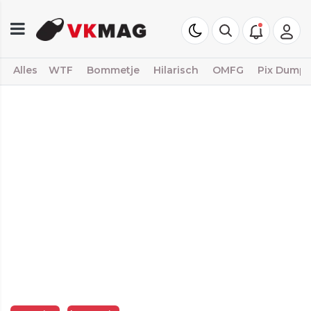
Alles
WTF
Bommetje
Hilarisch
OMFG
Pix Dump