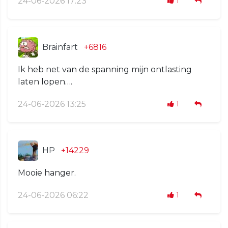
24-06-2026 17:23
1
Brainfart
+6816
Ik heb net van de spanning mijn ontlasting
laten lopen….
24-06-2026 13:25
1
HP
+14229
Mooie hanger.
24-06-2026 06:22
1