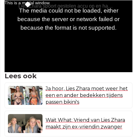
Lees ook
Ja hoor, Lies Zhara moet weer het
een en ander bedekken tijdens
passen bikini's
Wait What: Vriend van Lies Zhara
maakt zijn ex-vriendin zwanger