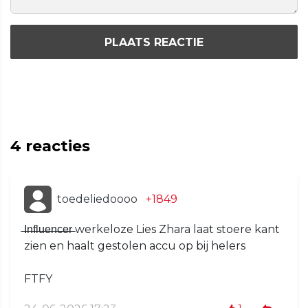
PLAATS REACTIE
4
reacties
toedeliedoooo
+1849
̶I̶n̶f̶l̶u̶e̶n̶c̶e̶r̶ werkeloze Lies Zhara laat stoere kant
zien en haalt gestolen accu op bij helers
FTFY