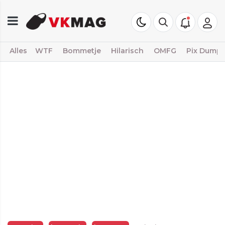
Alles
WTF
Bommetje
Hilarisch
OMFG
Pix Dump