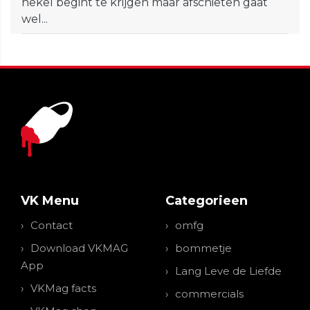
hekel begint te krijgen maar afschieten gaat
wel...
VK Menu
Categorieen
Contact
omfg
Download VKMAG
bommetje
App
Lang Leve de Liefde
VKMag facts
commercials