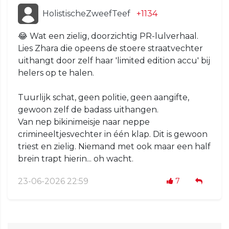
HolistischeZweefTeef
+1134
😂 Wat een zielig, doorzichtig PR-lulverhaal.
Lies Zhara die opeens de stoere straatvechter
uithangt door zelf haar 'limited edition accu' bij
helers op te halen.
Tuurlijk schat, geen politie, geen aangifte,
gewoon zelf de badass uithangen.
Van nep bikinimeisje naar neppe
crimineeltjesvechter in één klap. Dit is gewoon
triest en zielig. Niemand met ook maar een half
brein trapt hierin... oh wacht.
23-06-2026 22:59
7