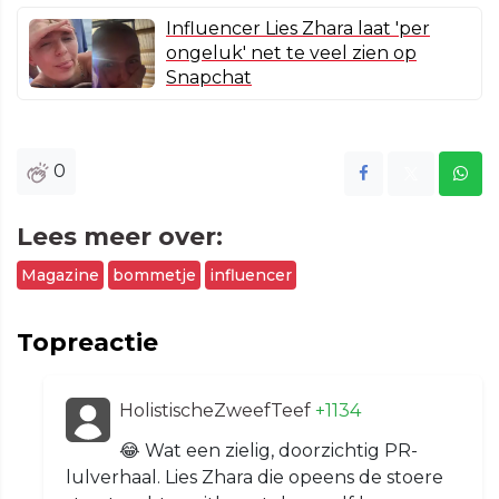
Influencer Lies Zhara laat 'per
ongeluk' net te veel zien op
Snapchat
0
Lees meer over:
Magazine
bommetje
influencer
Topreactie
HolistischeZweefTeef
+1134
😂 Wat een zielig, doorzichtig PR-
lulverhaal. Lies Zhara die opeens de stoere