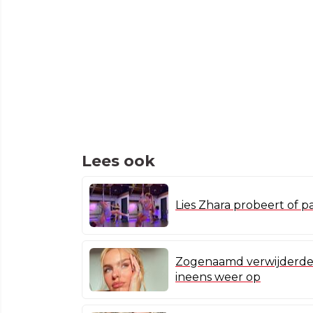
Lees ook
Lies Zhara probeert of p
Zogenaamd verwijderde 
ineens weer op