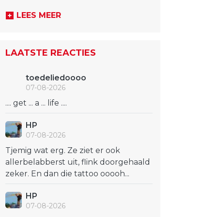
LEES MEER
LAATSTE REACTIES
toedeliedoooo
07-08-2026
.... get ... a ... life ....
HP
07-08-2026
Tjemig wat erg. Ze ziet er ook
allerbelabberst uit, flink doorgehaald
zeker. En dan die tattoo ooooh...
HP
07-08-2026