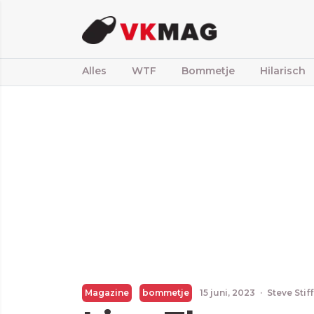
Alles
WTF
Bommetje
Hilarisch
Magazine
bommetje
15 juni, 2023
·
Steve Stif