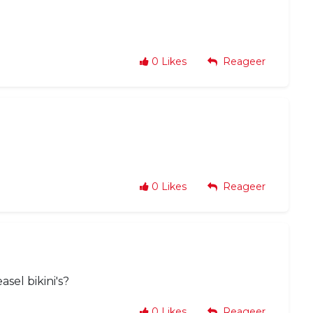
0
Likes
Reageer
0
Likes
Reageer
el bikini's?
0
Likes
Reageer