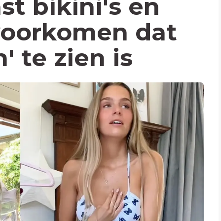
st bikini's en
 voorkomen dat
 te zien is