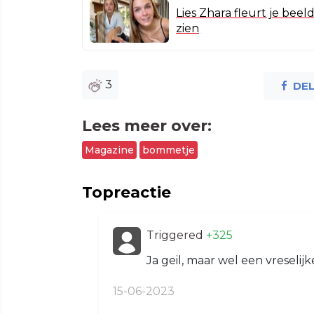
Lies Zhara fleurt je bee
zien
3
DE
Lees meer over:
Magazine
bommetje
Topreactie
Triggered
+325
Ja geil, maar wel een vreselij
15-06-2023