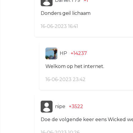
Daniël.T79
+1
Donders geil lichaam
16-06-2023 16:41
HP
+14237
Welkom op het internet.
16-06-2023 23:42
nipe
+3522
Doe de volgende keer eens Wicked weas
16-06-2023 10:26