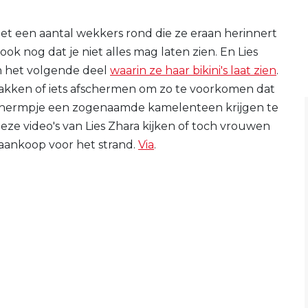
met een aantal wekkers rond die ze eraan herinnert
ok nog dat je niet alles mag laten zien. En Lies
an het volgende deel
waarin ze haar bikini's laat zien
.
plakken of iets afschermen om zo te voorkomen dat
schermpje een zogenaamde kamelenteen krijgen te
ze video's van Lies Zhara kijken of toch vrouwen
 aankoop voor het strand.
Via
.