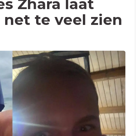
es Zhara laat
 net te veel zien