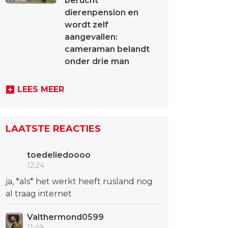
berucht
dierenpension en
wordt zelf
aangevallen:
cameraman belandt
onder drie man
LEES MEER
LAATSTE REACTIES
toedeliedoooo
12:24
ja, *als* het werkt heeft rusland nog
al traag internet
Valthermond0599
11:49