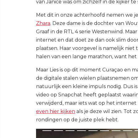
van Janice was om zichzelf in de kijker te
Met dit in onze achterhoofd nemen we je
Zhara
. Deze dame is de dochter van Woute
Graaf in de RTL 4 serie Westenwind. Maa
internet en dat doet ze dan ook slim door r
plaatsen. Haar voorgevel is namelijk niet t
halen van een lange marathon, want he
Maar Lies is op dit moment Curaçao en ma
de digitale stalen wielen plaatsnemen om
natuurlijk een kleine impuls nodig. Dus is
video op Snapchat heeft geplaatst waarin é
verwijderd, maar iets wat op het internet
even hier kijken
als je deze wil zien. Tot z
rondingen op de juiste plek hebt.