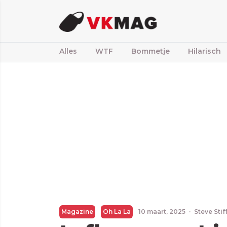
Alles
WTF
Bommetje
Hilarisch
Magazine
Oh La La
10 maart, 2025
·
Steve Sti