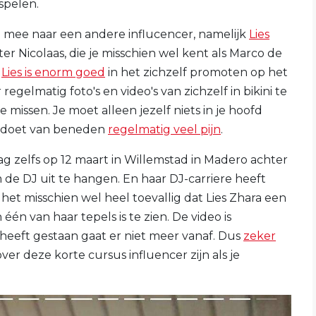
 spelen.
 mee naar een andere influcencer, namelijk
Lies
r Nicolaas, die je misschien wel kent als Marco de
r
Lies is enorm goed
in het zichzelf promoten op het
egelmatig foto's en video's van zichzelf in bikini te
e missen. Je moet alleen jezelf niets in je hoofd
t doet van beneden
regelmatig veel pijn
.
g zelfs op 12 maart in Willemstad in Madero achter
 de DJ uit te hangen. En haar DJ-carriere heeft
 het misschien wel heel toevallig dat Lies Zhara een
én van haar tepels is te zien. De video is
 heeft gestaan gaat er niet meer vanaf. Dus
zeker
over deze korte cursus influencer zijn als je