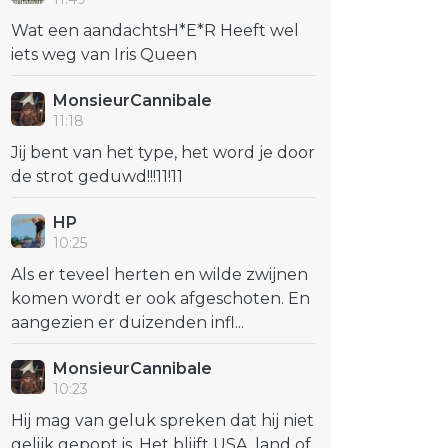
Wat een aandachtsH*E*R Heeft wel
iets weg van Iris Queen
MonsieurCannibale
11:18
Jij bent van het type, het word je door
de strot geduwd!!!11!11
HP
10:25
Als er teveel herten en wilde zwijnen
komen wordt er ook afgeschoten. En
aangezien er duizenden infl...
MonsieurCannibale
10:23
Hij mag van geluk spreken dat hij niet
gelijk gepopt is. Het blijft USA, land of