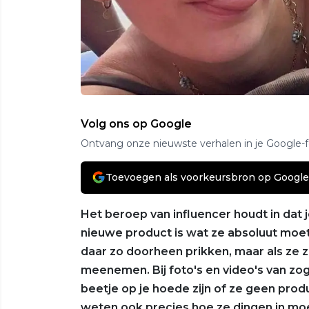
Volg ons op Google
Ontvang onze nieuwste verhalen in je Google-
Toevoegen als voorkeursbron op Google
Het beroep van influencer houdt in dat je
nieuwe product is wat ze absoluut mo
daar zo doorheen prikken, maar als ze zo
meenemen. Bij foto's en video's van zo
beetje op je hoede zijn of ze geen produ
weten ook precies hoe ze dingen in mo