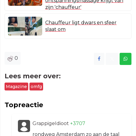
ontspanningsmassage krijgt van
zijn 'chauffeur'
Chauffeur ligt dwars en sfeer
slaat om
0
Lees meer over:
Magazine
omfg
Topreactie
GrappigeIdioot
+3707
rondweg Amsterdam zo aan de taal