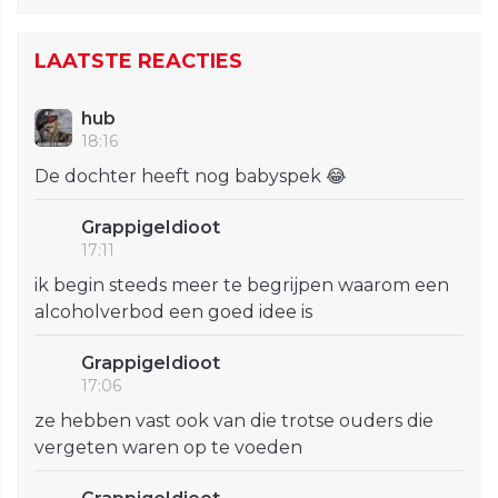
LAATSTE REACTIES
hub
18:16
De dochter heeft nog babyspek 😂
GrappigeIdioot
17:11
ik begin steeds meer te begrijpen waarom een
alcoholverbod een goed idee is
GrappigeIdioot
17:06
ze hebben vast ook van die trotse ouders die
vergeten waren op te voeden