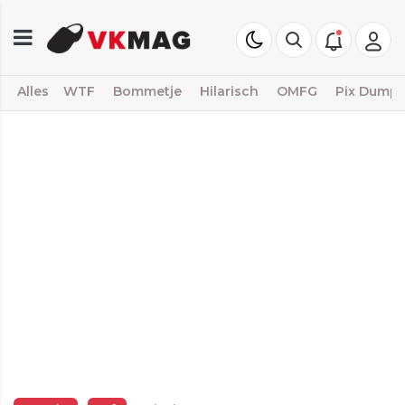
Alles
WTF
Bommetje
Hilarisch
OMFG
Pix Dump