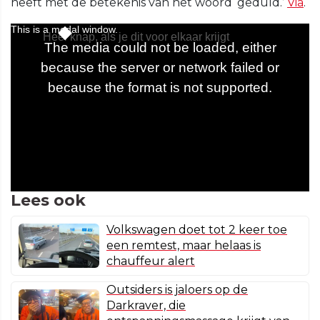
heeft met de betekenis van het woord ‘geduld.’
Via
.
Lees ook
Volkswagen doet tot 2 keer toe
een remtest, maar helaas is
chauffeur alert
Outsiders is jaloers op de
Darkraver, die