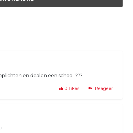
 oplichten en dealen een school ???
0
Likes
Reageer
!