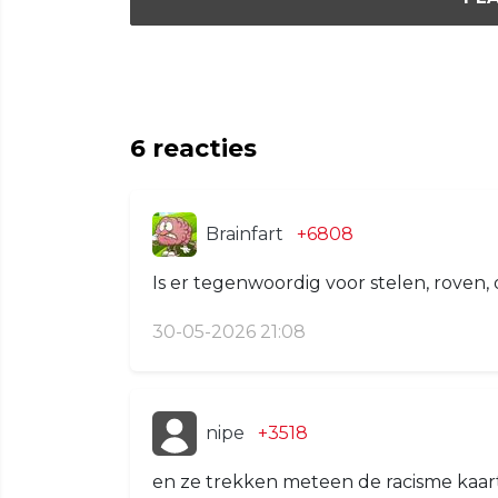
6
reacties
Brainfart
+6808
Is er tegenwoordig voor stelen, roven,
30-05-2026 21:08
nipe
+3518
en ze trekken meteen de racisme kaart