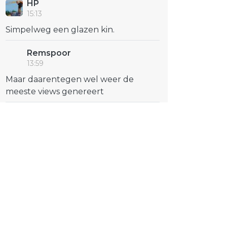
HP
15:13
Simpelweg een glazen kin.
Remspoor
13:59
Maar daarentegen wel weer de
meeste views genereert