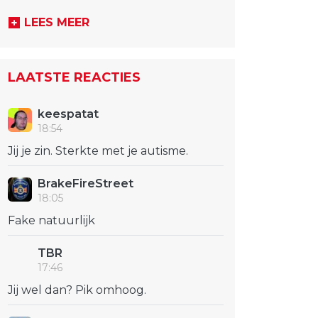
LEES MEER
LAATSTE REACTIES
keespatat
18:54
Jij je zin. Sterkte met je autisme.
BrakeFireStreet
18:05
Fake natuurlijk
TBR
17:46
Jij wel dan? Pik omhoog.