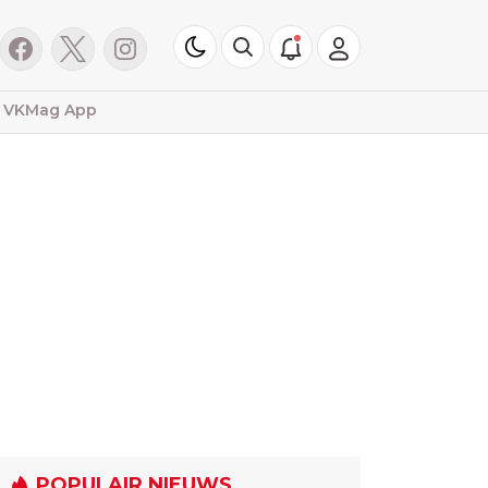
VKMag App
POPULAIR NIEUWS