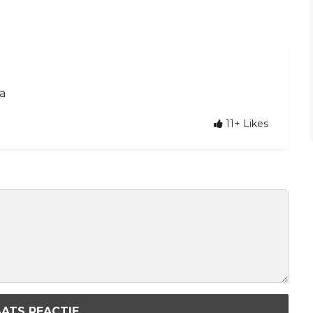
a
11+
Likes
ATS REACTIE