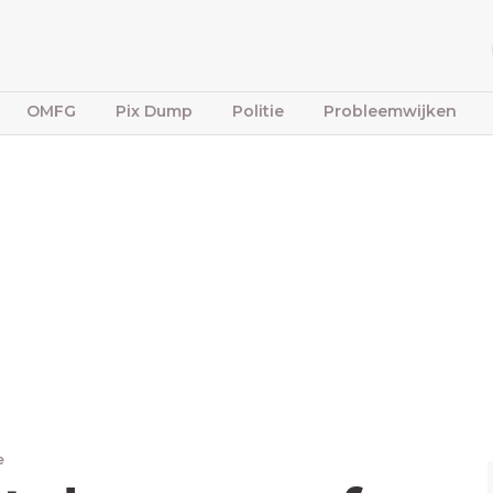
OMFG
Pix Dump
Politie
Probleemwijken
e