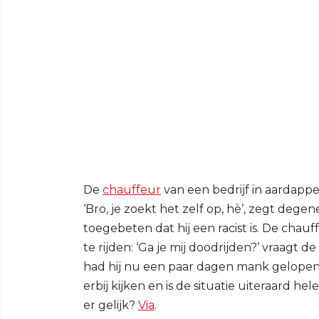
De
chauffeur
van een bedrijf in aardapp
‘Bro, je zoekt het zelf op, hè’, zegt dege
toegebeten dat hij een racist is. De cha
te rijden: ‘Ga je mij doodrijden?’ vraagt de
had hij nu een paar dagen mank gelope
erbij kijken en is de situatie uiteraard h
er gelijk?
Via
.