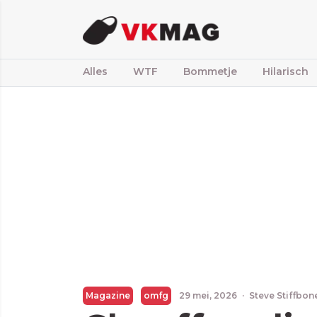
Alles
WTF
Bommetje
Hilarisch
Magazine
omfg
29 mei, 2026
·
Steve Stiffbon