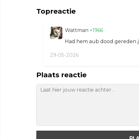
Topreactie
Wattman
+1966
Had hem aub dood gereden j
29-05-2026
Plaats reactie
PLA