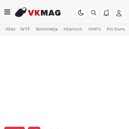
Alles
WTF
Bommetje
Hilarisch
OMFG
Pix Dump