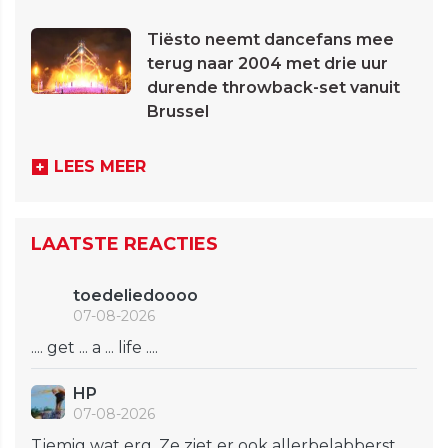
Tiësto neemt dancefans mee
terug naar 2004 met drie uur
durende throwback-set vanuit
Brussel
LEES MEER
LAATSTE REACTIES
toedeliedoooo
07-08-2026
.... get ... a ... life ....
HP
07-08-2026
Tjemig wat erg. Ze ziet er ook allerbelabberst