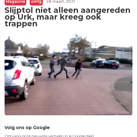
Magazine
omfg
28 maart, 2021
·
Slijptol niet alleen aangereden
op Urk, maar kreeg ook
trappen
Volg ons op Google
Ontvang onze nieuwste verhalen in je Google-feed