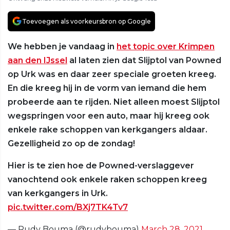
Toevoegen als voorkeursbron op Google
We hebben je vandaag in
het topic over Krimpen
aan den IJssel
al laten zien dat Slijptol van Powned
op Urk was en daar zeer speciale groeten kreeg.
En die kreeg hij in de vorm van iemand die hem
probeerde aan te rijden. Niet alleen moest Slijptol
wegspringen voor een auto, maar hij kreeg ook
enkele rake schoppen van kerkgangers aldaar.
Gezelligheid zo op de zondag!
Hier is te zien hoe de Powned-verslaggever
vanochtend ook enkele raken schoppen kreeg
van kerkgangers in Urk.
pic.twitter.com/BXj7TK4Tv7
— Rudy Bouma (@rudybouma)
March 28, 2021