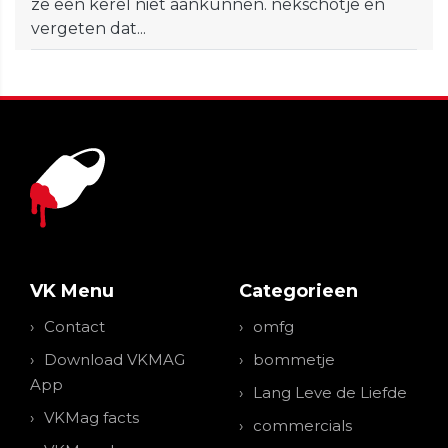
ze een kerel niet aankunnen. nekschotje en
vergeten dat...
VK Menu
Categorieen
Contact
omfg
Download VKMAG
bommetje
App
Lang Leve de Liefde
VKMag facts
commercials