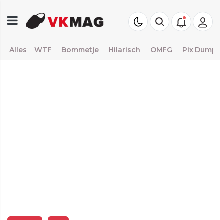
Alles
WTF
Bommetje
Hilarisch
OMFG
Pix Dump