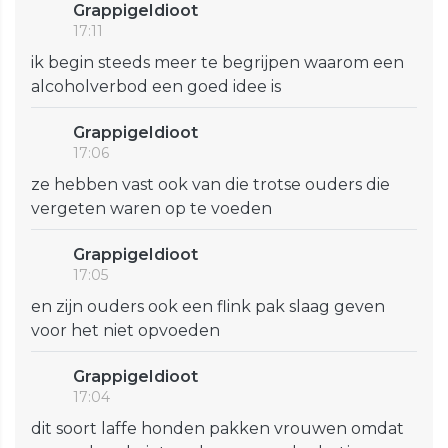
GrappigeIdioot
17:11
ik begin steeds meer te begrijpen waarom een
alcoholverbod een goed idee is
GrappigeIdioot
17:06
ze hebben vast ook van die trotse ouders die
vergeten waren op te voeden
GrappigeIdioot
17:05
en zijn ouders ook een flink pak slaag geven
voor het niet opvoeden
GrappigeIdioot
17:04
dit soort laffe honden pakken vrouwen omdat