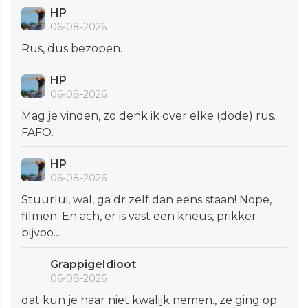
HP
06-08-2026
Rus, dus bezopen.
HP
06-08-2026
Mag je vinden, zo denk ik over elke (dode) rus.
FAFO.
HP
06-08-2026
Stuurlui, wal, ga dr zelf dan eens staan! Nope,
filmen. En ach, er is vast een kneus, prikker
bijvoo...
GrappigeIdioot
06-08-2026
dat kun je haar niet kwalijk nemen., ze ging op