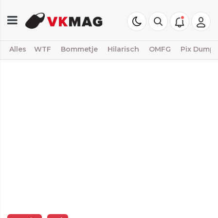
Alles
WTF
Bommetje
Hilarisch
OMFG
Pix Dump