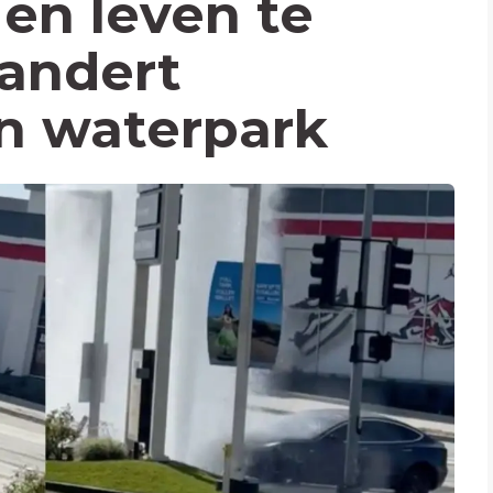
igen leven te
randert
in waterpark