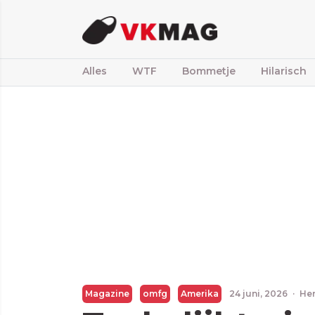
Alles
WTF
Bommetje
Hilarisch
Magazine
omfg
Amerika
24 juni, 2026
·
He