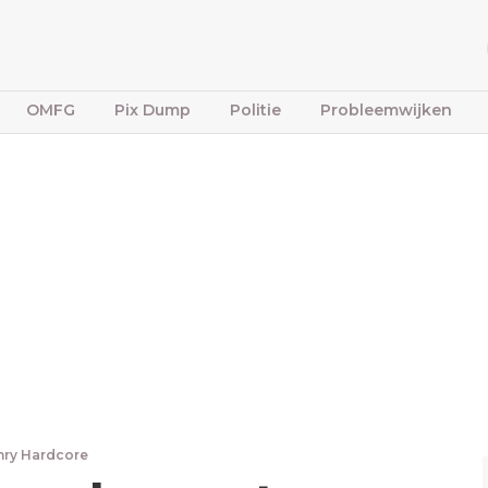
OMFG
Pix Dump
Politie
Probleemwijken
nry Hardcore