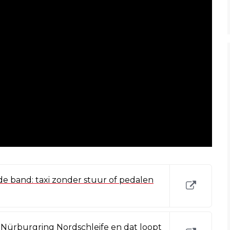
de band: taxi zonder stuur of pedalen
 Nürburgring Nordschleife en dat loopt