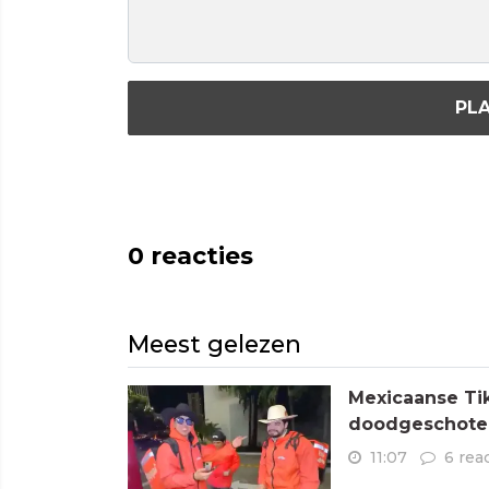
PLA
0
reacties
Meest gelezen
Mexicaanse Tik
doodgeschoten
11:07
6 rea