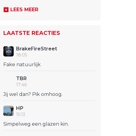
LEES MEER
LAATSTE REACTIES
BrakeFireStreet
18:05
Fake natuurlijk
TBR
17:46
Jij wel dan? Pik omhoog.
HP
15:13
Simpelweg een glazen kin.