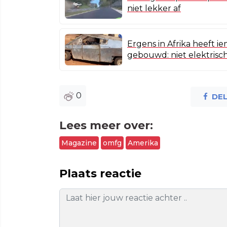
niet lekker af
Ergens in Afrika heeft i
gebouwd: niet elektrisch,
0
DE
Lees meer over:
Magazine
omfg
Amerika
Plaats reactie