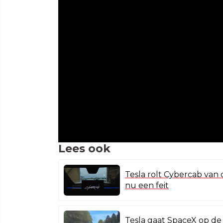
Lees ook
Tesla rolt Cybercab van 
nu een feit
Tesla gaat SpaceX op de