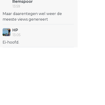
Remspoor
13:59
Maar daarentegen wel weer de
meeste views genereert
HP
13:05
Ei-hoofd.