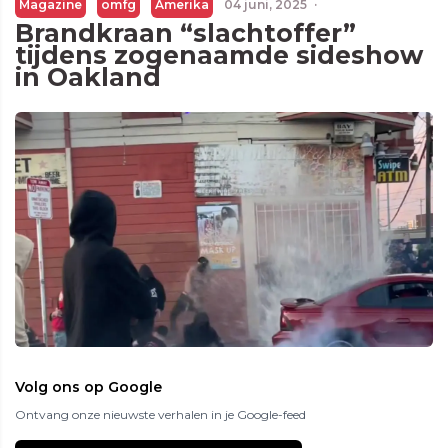
Magazine
omfg
Amerika
04 juni, 2025
·
Brandkraan “slachtoffer”
tijdens zogenaamde sideshow
in Oakland
Volg ons op Google
Ontvang onze nieuwste verhalen in je Google-feed