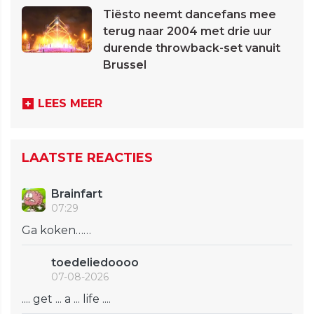
Tiësto neemt dancefans mee
terug naar 2004 met drie uur
durende throwback-set vanuit
Brussel
LEES MEER
LAATSTE REACTIES
Brainfart
07:29
Ga koken……
toedeliedoooo
07-08-2026
.... get ... a ... life ....