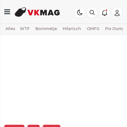
Alles
WTF
Bommetje
Hilarisch
OMFG
Pix Dump