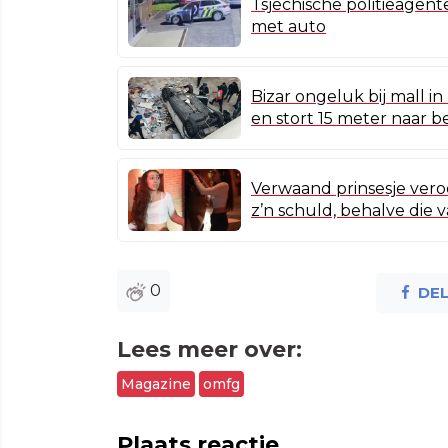
Tsjechische politieagen
met auto
Bizar ongeluk bij mall i
en stort 15 meter naar 
Verwaand prinsesje veroo
z’n schuld, behalve die 
0
DE
Lees meer over:
Magazine
omfg
Plaats reactie