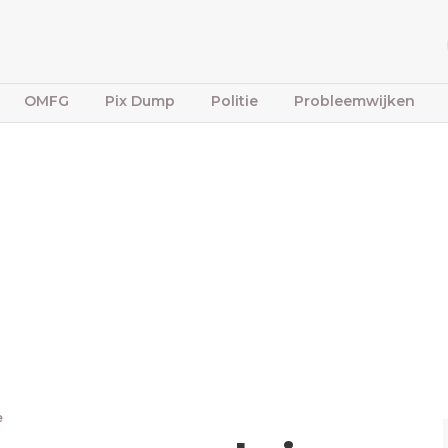
OMFG
Pix Dump
Politie
Probleemwijken
e