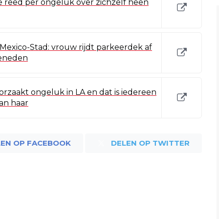
te reed per ongeluk over zichzelf heen
n Mexico-Stad: vrouw rijdt parkeerdek af
beneden
rzaakt ongeluk in LA en dat is iedereen
van haar
LEN OP FACEBOOK
DELEN OP TWITTER