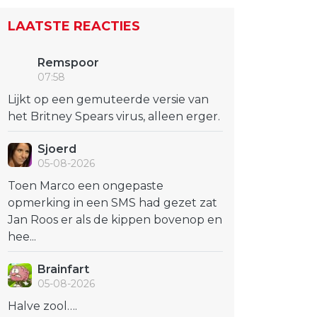
LAATSTE REACTIES
Remspoor
07:58
Lijkt op een gemuteerde versie van
het Britney Spears virus, alleen erger.
Sjoerd
05-08-2026
Toen Marco een ongepaste
opmerking in een SMS had gezet zat
Jan Roos er als de kippen bovenop en
hee...
Brainfart
05-08-2026
Halve zool….