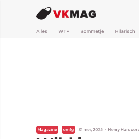
Alles
WTF
Bommetje
Hilarisch
Magazine
omfg
31 mei, 2025
·
Henry Hardcor