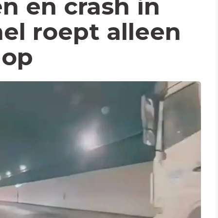
n en crash in
el roept alleen
 op