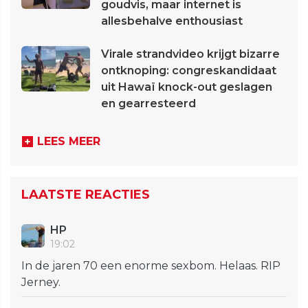
goudvis, maar internet is
allesbehalve enthousiast
Virale strandvideo krijgt bizarre
ontknoping: congreskandidaat
uit Hawaï knock-out geslagen
en gearresteerd
LEES MEER
LAATSTE REACTIES
HP
19:02
In de jaren 70 een enorme sexbom. Helaas. RIP
Jerney.