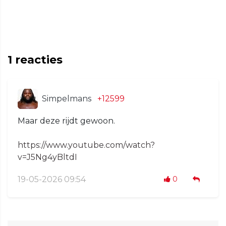
1
reacties
Simpelmans
+12599
Maar deze rijdt gewoon.
https://www.youtube.com/watch?
v=J5Ng4yBltdI
19-05-2026 09:54
0