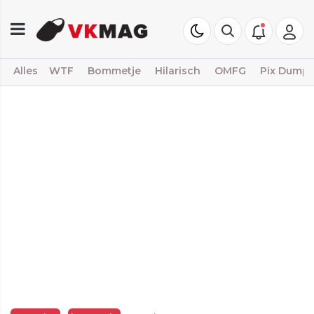
Alles
WTF
Bommetje
Hilarisch
OMFG
Pix Dump