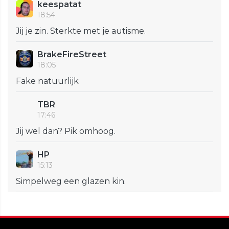
keespatat
18:54
Jij je zin. Sterkte met je autisme.
BrakeFireStreet
18:05
Fake natuurlijk
TBR
17:46
Jij wel dan? Pik omhoog.
HP
15:13
Simpelweg een glazen kin.