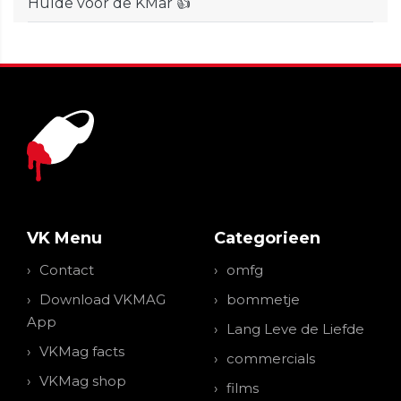
Hulde voor de KMar 👍
VK Menu
Categorieen
Contact
omfg
Download VKMAG
bommetje
App
Lang Leve de Liefde
VKMag facts
commercials
VKMag shop
films