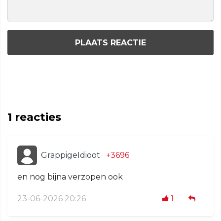
PLAATS REACTIE
1
reacties
GrappigeIdioot
+3696
en nog bijna verzopen ook
23-06-2026 20:26
1