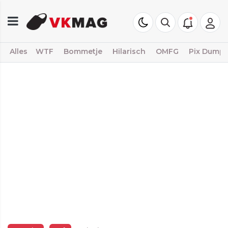
Alles
WTF
Bommetje
Hilarisch
OMFG
Pix Dump