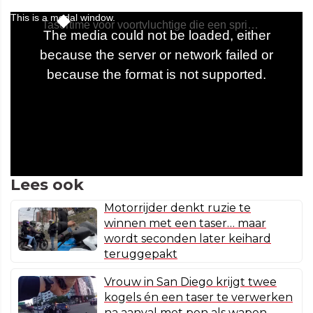
Lees ook
Motorrijder denkt ruzie te
winnen met een taser… maar
wordt seconden later keihard
teruggepakt
Vrouw in San Diego krijgt twee
kogels én een taser te verwerken
na aanval met pen als wapen