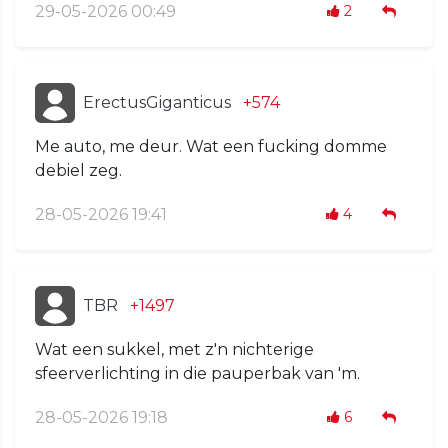
29-05-2026 00:49
2
ErectusGiganticus
+574
Me auto, me deur. Wat een fucking domme
debiel zeg.
28-05-2026 19:41
4
TBR
+1497
Wat een sukkel, met z'n nichterige
sfeerverlichting in die pauperbak van 'm.
28-05-2026 19:18
6