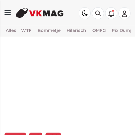
Alles
WTF
Bommetje
Hilarisch
OMFG
Pix Dump