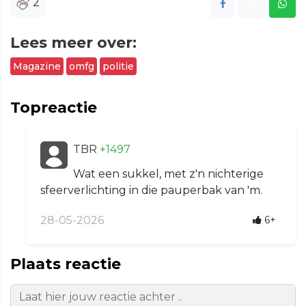
2
Lees meer over:
Magazine
omfg
politie
Topreactie
TBR
+1497
Wat een sukkel, met z'n nichterige
sfeerverlichting in die pauperbak van 'm.
28-05-2026
6+
Plaats reactie