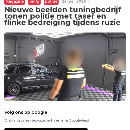
Magazine
omfg
politie
28 mei, 2026
·
Nieuwe beelden tuningbedrijf
tonen politie met taser en
flinke bedreiging tijdens ruzie
Volg ons op Google
Ontvang onze nieuwste verhalen in je Google-feed