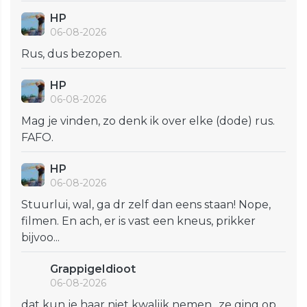
HP
06-08-2026
Rus, dus bezopen.
HP
06-08-2026
Mag je vinden, zo denk ik over elke (dode) rus.
FAFO.
HP
06-08-2026
Stuurlui, wal, ga dr zelf dan eens staan! Nope,
filmen. En ach, er is vast een kneus, prikker
bijvoo...
GrappigeIdioot
06-08-2026
dat kun je haar niet kwalijk nemen., ze ging op