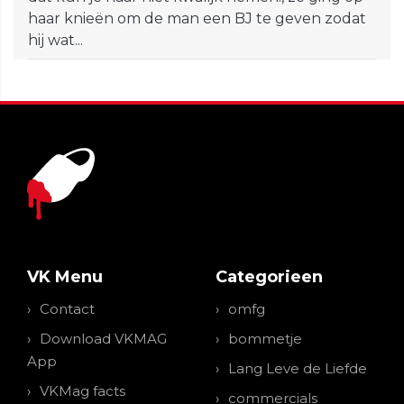
haar knieën om de man een BJ te geven zodat
hij wat...
VK Menu
Categorieen
Contact
omfg
Download VKMAG
bommetje
App
Lang Leve de Liefde
VKMag facts
commercials