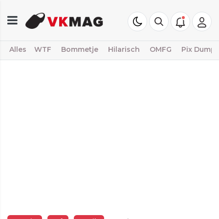
Alles
WTF
Bommetje
Hilarisch
OMFG
Pix Dump