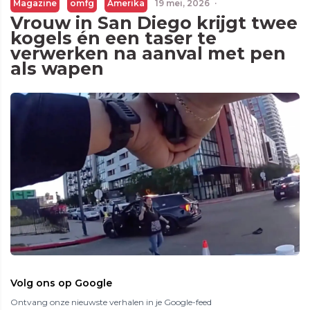
Magazine
omfg
Amerika
19 mei, 2026
·
Vrouw in San Diego krijgt twee
kogels én een taser te
verwerken na aanval met pen
als wapen
Volg ons op Google
Ontvang onze nieuwste verhalen in je Google-feed