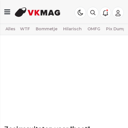
Alles
WTF
Bommetje
Hilarisch
OMFG
Pix Dump