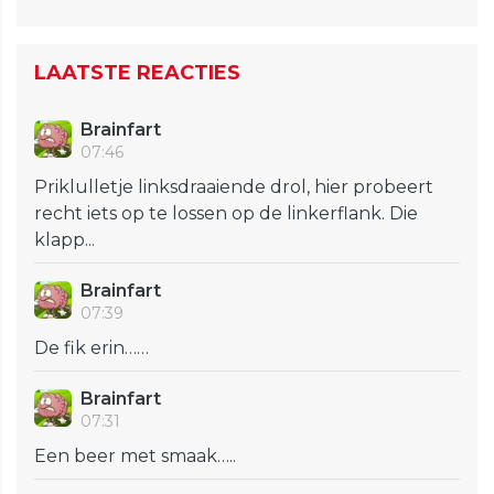
LAATSTE REACTIES
Brainfart
07:46
Priklulletje linksdraaiende drol, hier probeert
recht iets op te lossen op de linkerflank. Die
klapp...
Brainfart
07:39
De fik erin……
Brainfart
07:31
Een beer met smaak…..