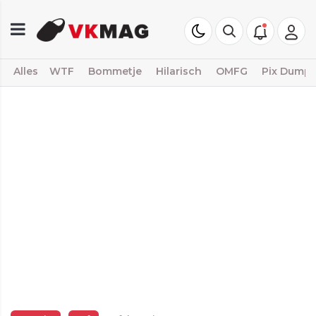
Alles
WTF
Bommetje
Hilarisch
OMFG
Pix Dump