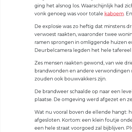
ging het alsnog los. Waarschijnlijk had zi
vonk genoeg was voor totale
kaboem
. E
De explosie was zo heftig dat minstens 
verwoest raakten, waaronder twee wonin
ramen sprongen in omliggende huizen en 
Deurbelcamera legden het hele tafereel 
Zes mensen raakten gewond, van wie drie 
brandwonden en andere verwondingen n
zouden ook bouwvakkers zijn.
De brandweer schaalde op naar een level
plaatse. De omgeving werd afgezet en zelf
Wat nu vooral boven de ellende hangt: h
afgesloten. Kortom: een klein foutje ond
een hele straat voorgoed zal bijblijven. P