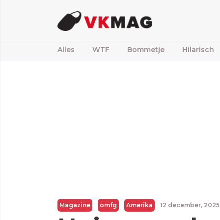
Alles
WTF
Bommetje
Hilarisch
Magazine
omfg
Amerika
12 december, 202