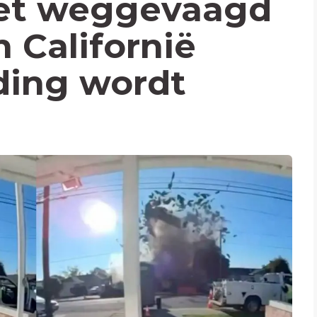
et weggevaagd
n Californië
ding wordt