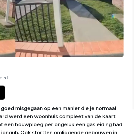
feed
 goed misgegaan op een manier die je normaal
ayward werd een woonhuis compleet van de kaart
t een bouwploeg per ongeluk een gasleiding had
l, jonguh. Ook stortten omliggende gebouwen in