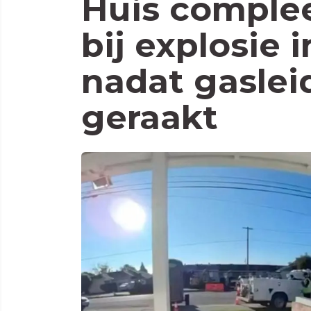
Huis comple
bij explosie i
nadat gaslei
geraakt