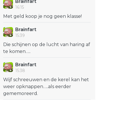
Brainfart
16:15
Met geld koop je nog geen klasse!
Brainfart
15:39
Die schijnen op de lucht van haring af
te komen…..
Brainfart
15:38
Wijf schreeuwen en de kerel kan het
weer opknappen…..als eerder
gememoreerd.