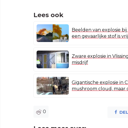
Lees ook
Beelden van explosie bij
een gevaarlijke stof is v
Zware explosie in Vlissin
misdrijf
Gigantische explosie in 
mushroom cloud, maar of
0
DE