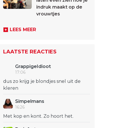
laten even zien hoe je
indruk maakt op de
vrouwtjes
LEES MEER
LAATSTE REACTIES
GrappigeIdioot
17:06
dus zo krijg je blondjes snel uit de
kleren
Simpelmans
16:26
Met kop en kont. Zo hoort het.