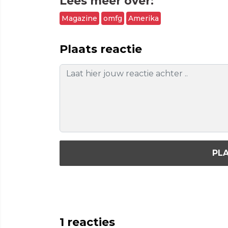
Lees meer over:
Magazine
omfg
Amerika
Plaats reactie
PLA
1
reacties