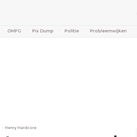
OMFG
Pix Dump
Politie
Probleemwijken
5
·
Henry Hardcore